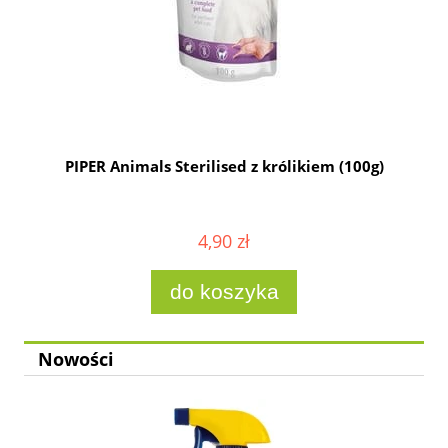
g
PIPER Animals Sterilised z królikiem (100g)
4,90 zł
do koszyka
Nowości