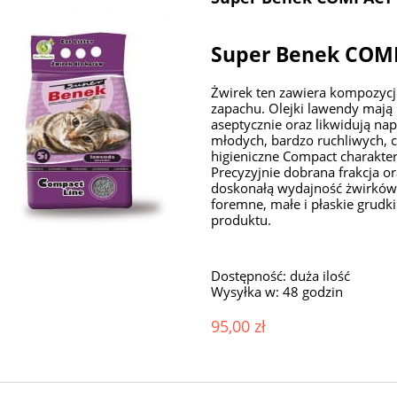
Super Benek CO
Żwirek ten zawiera kompozyc
zapachu. Olejki lawendy mają 
aseptycznie oraz likwidują na
młodych, bardzo ruchliwych, c
higieniczne Compact charakte
Precyzyjnie dobrana frakcja o
doskonałą wydajność żwirków.
foremne, małe i płaskie grudk
produktu.
Dostępność:
duża ilość
Wysyłka w:
48 godzin
95,00 zł