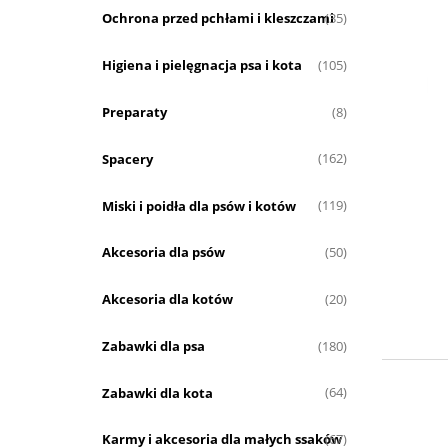
Ochrona przed pchłami i kleszczami
(35)
Higiena i pielęgnacja psa i kota
(105)
Preparaty
(8)
Spacery
(162)
Miski i poidła dla psów i kotów
(119)
Akcesoria dla psów
(50)
Akcesoria dla kotów
(20)
Zabawki dla psa
(180)
Zabawki dla kota
(64)
Karmy i akcesoria dla małych ssaków
(67)