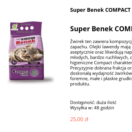
Super Benek COMPACT
Super Benek CO
Żwirek ten zawiera kompozyc
zapachu. Olejki lawendy mają 
aseptycznie oraz likwidują na
młodych, bardzo ruchliwych, c
higieniczne Compact charakte
Precyzyjnie dobrana frakcja o
doskonałą wydajność żwirków.
foremne, małe i płaskie grudk
produktu.
Dostępność:
duża ilość
Wysyłka w:
48 godzin
25,00 zł