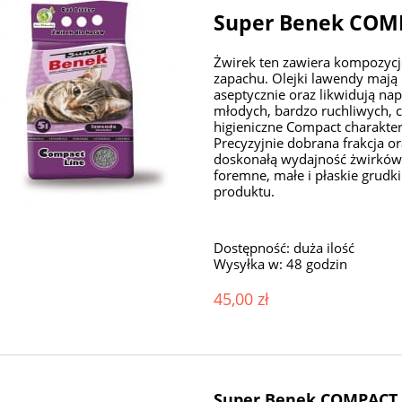
Super Benek CO
Żwirek ten zawiera kompozyc
zapachu. Olejki lawendy mają 
aseptycznie oraz likwidują na
młodych, bardzo ruchliwych, c
higieniczne Compact charakte
Precyzyjnie dobrana frakcja o
doskonałą wydajność żwirków.
foremne, małe i płaskie grudk
produktu.
Dostępność:
duża ilość
Wysyłka w:
48 godzin
45,00 zł
Super Benek COMPACT