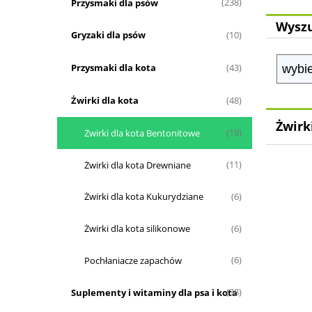
Przysmaki dla psów
(238)
Wyszu
Gryzaki dla psów
(10)
Przysmaki dla kota
(43)
Żwirki dla kota
(48)
Żwirk
Żwirki dla kota Bentonitowe
(19)
Żwirki dla kota Drewniane
(11)
Żwirki dla kota Kukurydziane
(6)
Żwirki dla kota silikonowe
(6)
Pochłaniacze zapachów
(6)
Suplementy i witaminy dla psa i kota
(38)