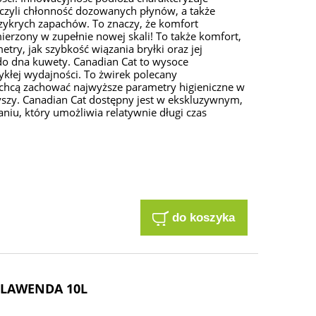
 czyli chłonność dozowanych płynów, a także
zykrych zapachów. To znaczy, że komfort
 mierzony w zupełnie nowej skali! To także komfort,
try, jak szybkość wiązania bryłki oraz jej
do dna kuwety. Canadian Cat to wysoce
kłej wydajności. To żwirek polecany
hcą zachować najwyższe parametry higieniczne w
yszy. Canadian Cat dostępny jest w ekskluzywnym,
iu, który umożliwia relatywnie długi czas
do koszyka
 LAWENDA 10L