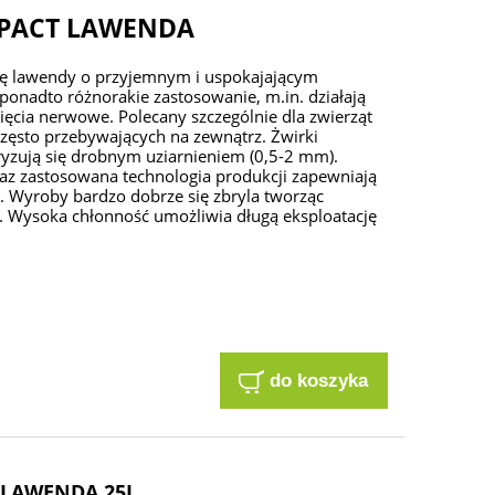
MPACT LAWENDA
ję lawendy o przyjemnym i uspokajającym
ponadto różnorakie zastosowanie, m.in. działają
pięcia nerwowe. Polecany szczególnie dla zwierząt
zęsto przebywających na zewnątrz. Żwirki
ryzują się drobnym uziarnieniem (0,5-2 mm).
raz zastosowana technologia produkcji zapewniają
 Wyroby bardzo dobrze się zbryla tworząc
i. Wysoka chłonność umożliwia długą eksploatację
do koszyka
 LAWENDA 25L