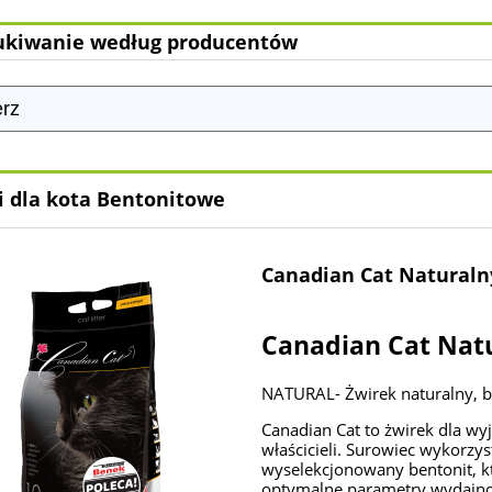
kiwanie według producentów
i dla kota Bentonitowe
Canadian Cat Naturaln
Canadian Cat Nat
NATURAL- Żwirek naturalny, 
Canadian Cat to żwirek dla wy
właścicieli. Surowiec wykorzy
wyselekcjonowany bentonit, k
optymalne parametry wydajnoś