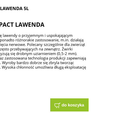
 LAWENDA 5L
MPACT LAWENDA
ję lawendy o przyjemnym i uspokajającym
ponadto różnorakie zastosowanie, m.in. działają
pięcia nerwowe. Polecany szczególnie dla zwierząt
zęsto przebywających na zewnątrz. Żwirki
ryzują się drobnym uziarnieniem (0,5-2 mm).
raz zastosowana technologia produkcji zapewniają
 Wyroby bardzo dobrze się zbryla tworząc
i. Wysoka chłonność umożliwia długą eksploatację
do koszyka