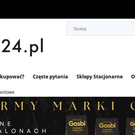
 kupować?
Częste pytania
Sklepy Stacjonarne
O
onitowe