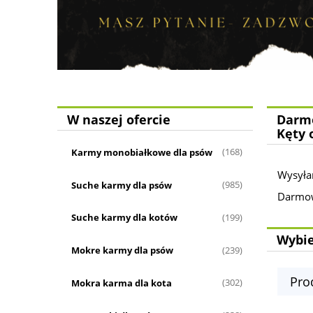
W naszej ofercie
Darmo
Kęty 
Karmy monobiałkowe dla psów
(168)
Wysyła
Suche karmy dla psów
(985)
Darmowa
Suche karmy dla kotów
(199)
Wybie
Mokre karmy dla psów
(239)
Pro
Mokra karma dla kota
(302)