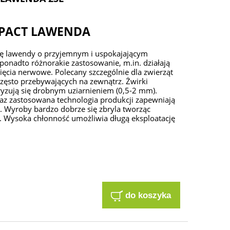
MPACT LAWENDA
ję lawendy o przyjemnym i uspokajającym
ponadto różnorakie zastosowanie, m.in. działają
pięcia nerwowe. Polecany szczególnie dla zwierząt
zęsto przebywających na zewnątrz. Żwirki
ryzują się drobnym uziarnieniem (0,5-2 mm).
raz zastosowana technologia produkcji zapewniają
 Wyroby bardzo dobrze się zbryla tworząc
i. Wysoka chłonność umożliwia długą eksploatację
do koszyka