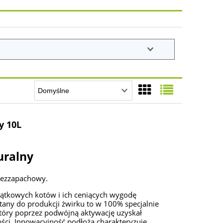
y 10L
uralny
bezzapachowy.
jątkowych kotów i ich ceniących wygodę
stany do produkcji żwirku to w 100% specjalnie
tóry poprzez podwójną aktywację uzyskał
ci. Innowacyjność podłoża charakteryzuje