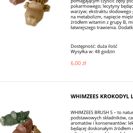
pomagającym czyścić zęby psó
pokarmowego; lecytyny będą
warzyw; ekstraktu słodowego
na metabolizm, napięcie mięś
źródłem witamin z grupy B, mi
łatwiejszego trawienia. Dodatk
Dostępność:
duża ilość
Wysyłka w:
48 godzin
6,00 zł
WHIMZEES KROKODYL L 
WHIMZEES BRUSH S – to natura
podstawowych składników, cał
aromatów i konserwantów: lek
będącej doskonałym źródłem en