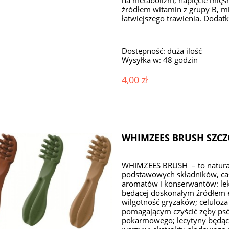
na metabolizm, napięcie mięś
źródłem witamin z grupy B, mi
łatwiejszego trawienia. Dodatk
Dostępność:
duża ilość
Wysyłka w:
48 godzin
4,00 zł
WHIMZEES BRUSH SZCZO
WHIMZEES BRUSH – to naturaln
podstawowych składników, cał
aromatów i konserwantów: lek
będącej doskonałym źródłem en
wilgotność gryzaków; celuloz
pomagającym czyścić zęby psó
pokarmowego; lecytyny będą