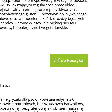
a będąca błonnikiem spożywczym w czystej postaci,
w i zwiększającym regularność pracy układu
cej naturalnym emulgatorem pozyskiwanym z
 pozbawionego glutenu i pozytywnie wpływającego
niowe oraz wzmocnienie kości; drożdży będących
nerałów i aminokwasów dla pięknej sierści i
owo są hipoalergiczne i wegetariańskie.
do koszyka
ztuka
lne gryzaki dla psów. Powstają jedynie z 6
kowicie naturalnych, bez sztucznych barwników,
kostrawnej, bezglutenowej skrobi ziemniaczanej