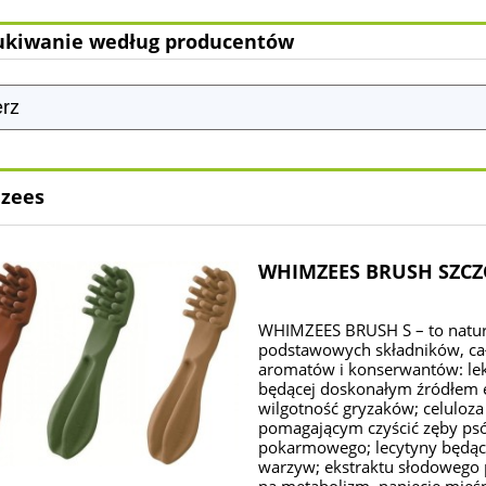
kiwanie według producentów
zees
WHIMZEES BRUSH SZCZO
WHIMZEES BRUSH S – to natura
podstawowych składników, cał
aromatów i konserwantów: lek
będącej doskonałym źródłem en
wilgotność gryzaków; celuloz
pomagającym czyścić zęby psó
pokarmowego; lecytyny będą
warzyw; ekstraktu słodowego