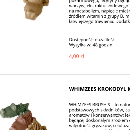
pokarmowego; lecytyny będą
warzyw; ekstraktu słodowego
na metabolizm, napięcie mięś
źródłem witamin z grupy B, mi
łatwiejszego trawienia. Dodatk
Dostępność:
duża ilość
Wysyłka w:
48 godzin
4,00 zł
WHIMZEES KROKODYL M 
WHIMZEES BRUSH S – to natura
podstawowych składników, cał
aromatów i konserwantów: lek
będącej doskonałym źródłem en
wilgotność gryzaków; celuloz