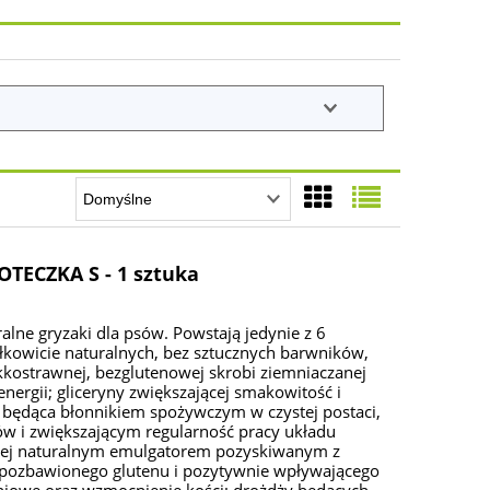
TECZKA S - 1 sztuka
lne gryzaki dla psów. Powstają jedynie z 6
kowicie naturalnych, bez sztucznych barwników,
kostrawnej, bezglutenowej skrobi ziemniaczanej
ergii; gliceryny zwiększającej smakowitość i
a będąca błonnikiem spożywczym w czystej postaci,
w i zwiększającym regularność pracy układu
cej naturalnym emulgatorem pozyskiwanym z
 pozbawionego glutenu i pozytywnie wpływającego