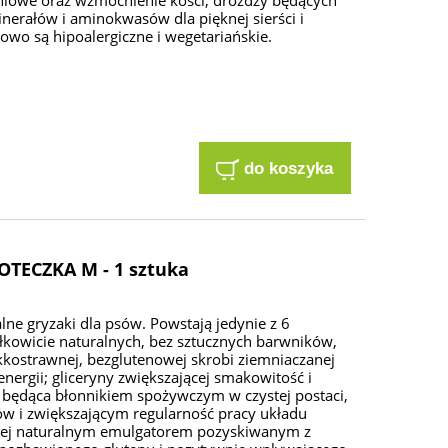
niowe oraz wzmocnienie kości; drożdży będących
nerałów i aminokwasów dla pięknej sierści i
owo są hipoalergiczne i wegetariańskie.
do koszyka
TECZKA M - 1 sztuka
e gryzaki dla psów. Powstają jedynie z 6
kowicie naturalnych, bez sztucznych barwników,
kostrawnej, bezglutenowej skrobi ziemniaczanej
ergii; gliceryny zwiększającej smakowitość i
a będąca błonnikiem spożywczym w czystej postaci,
w i zwiększającym regularność pracy układu
cej naturalnym emulgatorem pozyskiwanym z