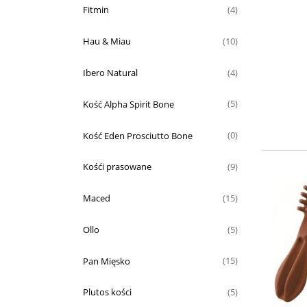
Fitmin
(4)
Hau & Miau
(10)
Ibero Natural
(4)
Kość Alpha Spirit Bone
(5)
Kość Eden Prosciutto Bone
(0)
Kośći prasowane
(9)
Maced
(15)
Ollo
(5)
Pan Mięsko
(15)
Plutos kości
(5)