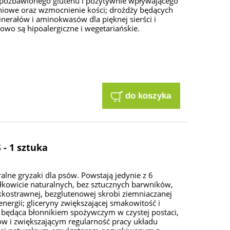
 pozbawionego glutenu i pozytywnie wpływającego
niowe oraz wzmocnienie kości; drożdży będących
nerałów i aminokwasów dla pięknej sierści i
owo są hipoalergiczne i wegetariańskie.
do koszyka
- 1 sztuka
lne gryzaki dla psów. Powstają jedynie z 6
kowicie naturalnych, bez sztucznych barwników,
kostrawnej, bezglutenowej skrobi ziemniaczanej
ergii; gliceryny zwiększającej smakowitość i
a będąca błonnikiem spożywczym w czystej postaci,
w i zwiększającym regularność pracy układu