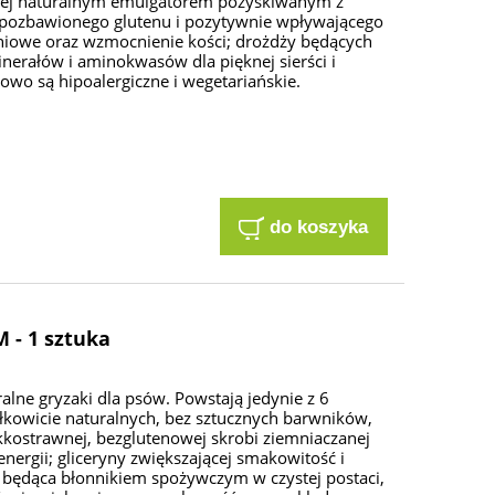
cej naturalnym emulgatorem pozyskiwanym z
 pozbawionego glutenu i pozytywnie wpływającego
niowe oraz wzmocnienie kości; drożdży będących
nerałów i aminokwasów dla pięknej sierści i
owo są hipoalergiczne i wegetariańskie.
do koszyka
- 1 sztuka
lne gryzaki dla psów. Powstają jedynie z 6
kowicie naturalnych, bez sztucznych barwników,
kostrawnej, bezglutenowej skrobi ziemniaczanej
ergii; gliceryny zwiększającej smakowitość i
a będąca błonnikiem spożywczym w czystej postaci,