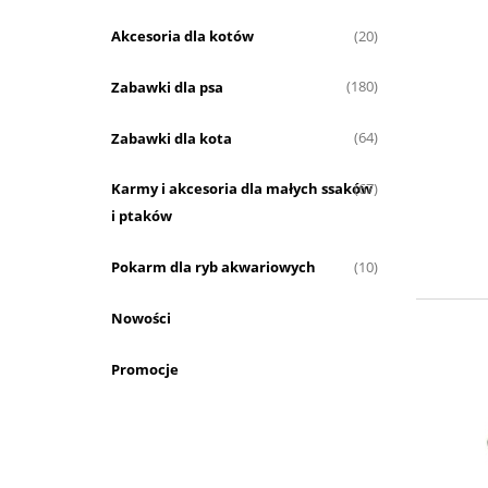
Akcesoria dla kotów
(20)
Zabawki dla psa
(180)
Zabawki dla kota
(64)
Karmy i akcesoria dla małych ssaków
(67)
i ptaków
Pokarm dla ryb akwariowych
(10)
Nowości
Promocje