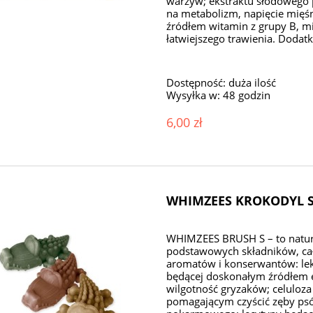
warzyw; ekstraktu słodowego
na metabolizm, napięcie mięś
źródłem witamin z grupy B, mi
łatwiejszego trawienia. Dodatk
Dostępność:
duża ilość
Wysyłka w:
48 godzin
6,00 zł
WHIMZEES KROKODYL S 
WHIMZEES BRUSH S – to natura
podstawowych składników, cał
aromatów i konserwantów: lek
będącej doskonałym źródłem en
wilgotność gryzaków; celuloz
pomagającym czyścić zęby psó