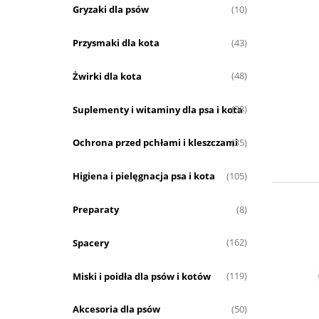
Gryzaki dla psów
(10)
Przysmaki dla kota
(43)
Żwirki dla kota
(48)
Suplementy i witaminy dla psa i kota
(38)
Ochrona przed pchłami i kleszczami
(35)
Higiena i pielęgnacja psa i kota
(105)
Preparaty
(8)
Spacery
(162)
Miski i poidła dla psów i kotów
(119)
Akcesoria dla psów
(50)