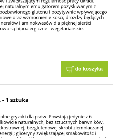
w i zwiększającym regularność pracy układu
cej naturalnym emulgatorem pozyskiwanym z
 pozbawionego glutenu i pozytywnie wpływającego
niowe oraz wzmocnienie kości; drożdży będących
nerałów i aminokwasów dla pięknej sierści i
owo są hipoalergiczne i wegetariańskie.
do koszyka
- 1 sztuka
lne gryzaki dla psów. Powstają jedynie z 6
kowicie naturalnych, bez sztucznych barwników,
kostrawnej, bezglutenowej skrobi ziemniaczanej
ergii; gliceryny zwiększającej smakowitość i