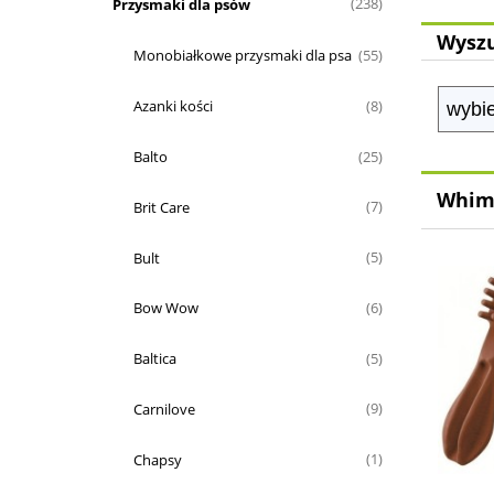
Przysmaki dla psów
(238)
Wyszu
Monobiałkowe przysmaki dla psa
(55)
Azanki kości
(8)
Balto
(25)
Whim
Brit Care
(7)
Bult
(5)
Bow Wow
(6)
Baltica
(5)
Carnilove
(9)
Chapsy
(1)