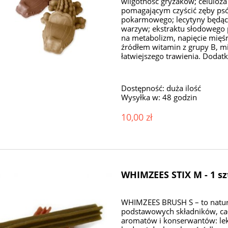
wilgotność gryzaków; celuloz
pomagającym czyścić zęby psó
pokarmowego; lecytyny będą
warzyw; ekstraktu słodowego
na metabolizm, napięcie mięś
źródłem witamin z grupy B, mi
łatwiejszego trawienia. Dodatk
Dostępność:
duża ilość
Wysyłka w:
48 godzin
10,00 zł
WHIMZEES STIX M - 1 s
WHIMZEES BRUSH S – to natura
podstawowych składników, cał
aromatów i konserwantów: lek