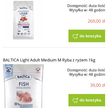
Dostępność:
duża ilość
Wysyłka w:
48 godzin
269,00 zł
do koszyka
BALTICA Light Adult Medium M Ryba z ryżem 1kg
Dostępność:
duża ilość
Wysyłka w:
48 godzin
39,00 zł
do koszyka