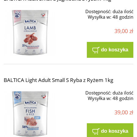
Dostępność:
duża ilość
Wysyłka w:
48 godzin
39,00 zł
do koszyka
BALTICA Light Adult Small S Ryba z Ryżem 1kg
Dostępność:
duża ilość
Wysyłka w:
48 godzin
39,00 zł
do koszyka