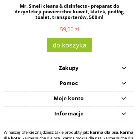
Mr. Smell cleans & disinfects - preparat do
dezynfekcji powierzchni kuwet, klatek, podłóg,
toalet, transporterów, 500ml
59,00 zł
do koszyka
Zakupy
Pomoc
Moje konto
Informacje
W naszej ofercie znajdziesz takie produkty jak:
karma dla psa
,
karma
dla kota,
karma sucha dla psa , karma mokra dla psa, karma sucha dla