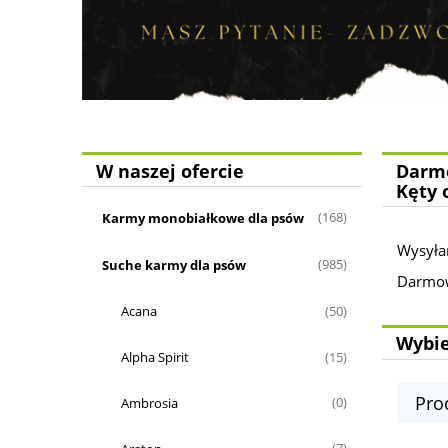
W naszej ofercie
Darmo
Kęty 
Karmy monobiałkowe dla psów
(168)
Wysyła
Suche karmy dla psów
(985)
Darmowa
Acana
(50)
Wybie
Alpha Spirit
(15)
Pro
Ambrosia
(0)