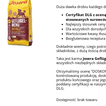
Duża dawka drobiu każdego d
Certyfikat DLG z oceną
stosowanych surowców
Najlepszy stosunek ceny
Dla wszystkich dorosłyc
Wartościowe kwasy tłusz
Bezglutenowa receptura
Dokładnie wiemy, czego potrze
składników, z dużą ilością dro
Taka jest karma
Josera Geflü
wszystkich niezbędnych skła
Otrzymaliśmy ocenę "DOSKONAŁ
kontrolowaną produkcję, dos
produktu końcowego oraz jego 
poddany certyfikacji w naszy
DLG.
Dostępność:
brak towaru