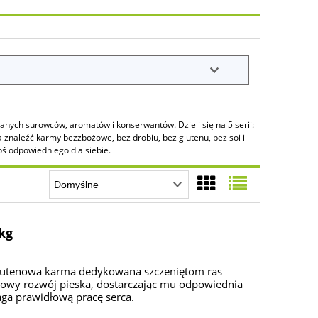
nych surowców, aromatów i konserwantów. Dzieli się na 5 serii:
na znaleźć karmy bezzbożowe, bez drobiu, bez glutenu, bez soi i
oś odpowiedniego dla siebie.
5kg
lutenowa karma dedykowana szczeniętom ras
drowy rozwój pieska, dostarczając mu odpowiednia
maga prawidłową pracę serca.