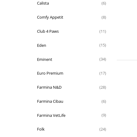
Calista
(6)
Comfy Appetit
(8)
Club 4 Paws
(11)
Eden
(15)
Eminent
(34)
Euro Premium
(17)
Farmina N&D
(28)
Farmina Cibau
(6)
Farmina VetLife
(9)
Folk
(24)