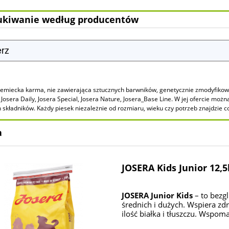
kiwanie według producentów
iemiecka karma, nie zawierająca sztucznych barwników, genetycznie zmodyfikowa
, Josera Daily, Josera Special, Josera Nature, Josera_Base Line. W jej ofercie moż
h składników. Każdy piesek niezależnie od rozmiaru, wieku czy potrzeb znajdzie c
a
JOSERA Kids Junior 12,
JOSERA Junior Kids
– to bezg
średnich i dużych. Wspiera z
ilość białka i tłuszczu. Wspo