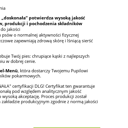
nia
 „
doskonała
” potwierdza wysoką jakość
, produkcji i pochodzenia składników
 do jakości
h psów o normalnej aktywności fizycznej
czowe zapewniają zdrową skórę i lśniącą sierść
buje Twój pies: chrupiące kąski z najlepszych
biu w dobrej cenie.
gel-Menü
, która dostarczy Twojemu Pupilowi
dników pokarmowych.
A" certyfikacji DLG! Certyfikat ten gwarantuje
konałą pod względem analitycznym jakość
wysoką akceptację. Proces produkcji został
m zakładzie produkcyjnym zgodnie z normą jakości