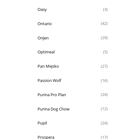
Oasy
(3)
Ontario
(42)
Orijen
(29)
Optimeal
(5)
Pan Mięsko
(27)
Passion Wolf
(16)
Purina Pro Plan
(24)
Purina Dog Chow
(12)
Pupil
(24)
Prospera
(17)