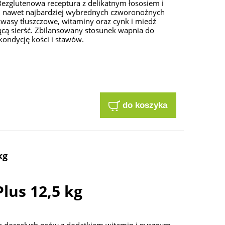
ezglutenowa receptura z delikatnym łososiem i
 nawet najbardziej wybrednych czworonożnych
kwasy tłuszczowe, witaminy oraz cynk i miedź
iącą sierść. Zbilansowany stosunek wapnia do
kondycję kości i stawów.
do koszyka
kg
Plus 12,5 kg