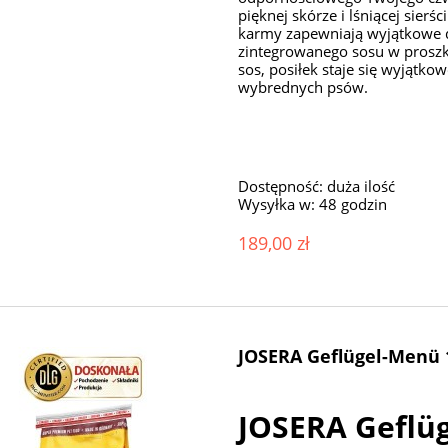
pięknej skórze i lśniącej sierś
karmy zapewniają wyjątkowe 
zintegrowanego sosu w prosz
sos, posiłek staje się wyjątko
wybrednych psów.
Dostępność:
duża ilość
Wysyłka w:
48 godzin
189,00 zł
JOSERA Geflügel-Menü 
JOSERA Geflüg