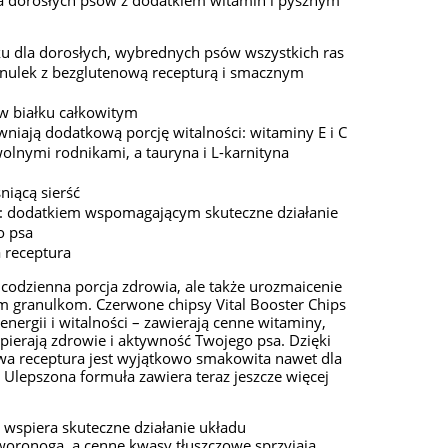
a dorosłych psów z dodatkiem witamin i pysznym
u dla dorosłych, wybrednych psów wszystkich ras
nulek z bezglutenową recepturą i smacznym
w białku całkowitym
wniają dodatkową porcję witalności: witaminy E i C
olnymi rodnikami, a tauryna i L-karnityna
niącą sierść
 dodatkiem wspomagającym skuteczne działanie
o psa
 receptura
o codzienna porcja zdrowia, ale także urozmaicenie
 granulkom. Czerwone chipsy Vital Booster Chips
energii i witalności – zawierają cenne witaminy,
spierają zdrowie i aktywność Twojego psa. Dzięki
wa receptura jest wyjątkowo smakowita nawet dla
Ulepszona formuła zawiera teraz jeszcze więcej
.
spiera skuteczne działanie układu
oronoga, a cenne kwasy tłuszczowe sprzyjają