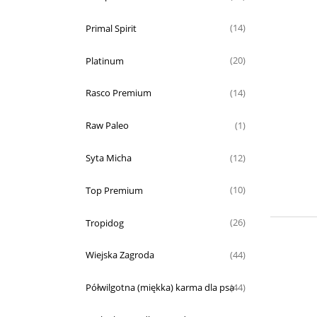
Primal Spirit
(14)
Platinum
(20)
Rasco Premium
(14)
Raw Paleo
(1)
Syta Micha
(12)
Top Premium
(10)
Tropidog
(26)
Wiejska Zagroda
(44)
Półwilgotna (miękka) karma dla psa
(44)