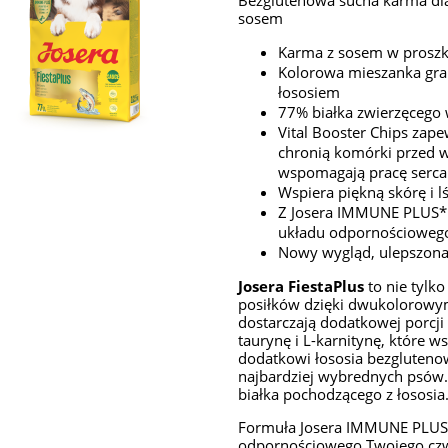
Bezglutenowa sucha karma dl
sosem
Karma z sosem w proszk
Kolorowa mieszanka gra
łososiem
77% białka zwierzęcego 
Vital Booster Chips zape
chronią komórki przed w
wspomagają pracę serca
Wspiera piękną skórę i lś
Z Josera IMMUNE PLUS*:
układu odpornościoweg
Nowy wygląd, ulepszona
Josera FiestaPlus
to nie tylk
posiłków dzięki dwukolorowym
dostarczają dodatkowej porcji 
taurynę i L-karnitynę, które w
dodatkowi łososia bezgluteno
najbardziej wybrednych psów. 
białka pochodzącego z łososia
Formuła Josera IMMUNE PLUS w
odpornościowego Twojego czw