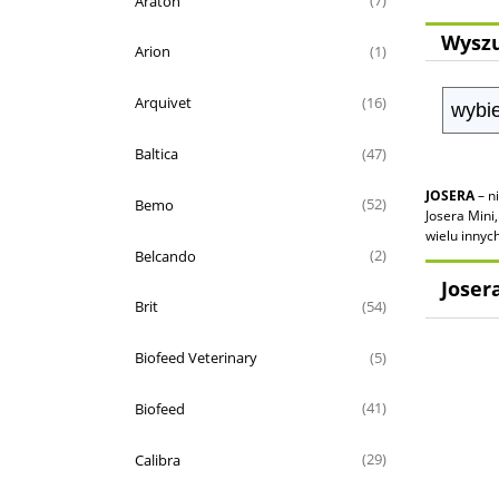
Araton
(7)
Wyszu
Arion
(1)
Arquivet
(16)
Baltica
(47)
JOSERA
– n
Bemo
(52)
Josera Mini
wielu innyc
Belcando
(2)
Joser
Brit
(54)
Biofeed Veterinary
(5)
Biofeed
(41)
Calibra
(29)