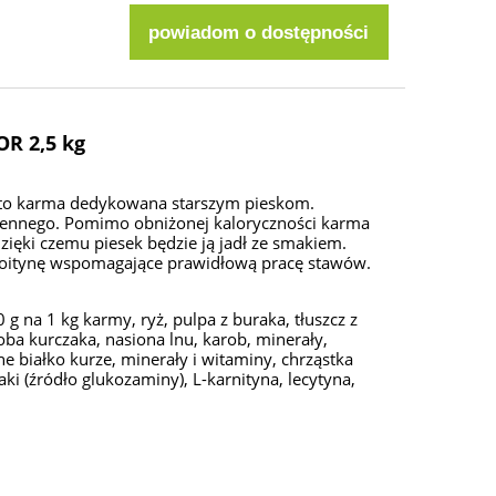
powiadom o dostępności
R 2,5 kg
to karma dedykowana starszym pieskom.
ennego. Pomimo obniżonej kaloryczności karma
ięki czemu piesek będzie ją jadł ze smakiem.
roitynę wspomagające prawidłową pracę stawów.
g na 1 kg karmy, ryż, pulpa z buraka, tłuszcz z
ba kurczaka, nasiona lnu, karob, minerały,
e białko kurze, minerały i witaminy, chrząstka
aki (źródło glukozaminy), L-karnityna, lecytyna,