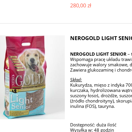
280,00 zł
NEROGOLD LIGHT SENIO
NEROGOLD LIGHT SENIOR
– 
Wspomaga pracę układu trawi
zachowuje walory smakowe, dz
Zawiera glukozaminę i chond
Skład:
Kukurydza, mięso z indyka 700 
kurczaka, hydrolizowana wątro
suszony łosoś, drożdże, suszon
(źródło chondroityny), skorupi
inulina (FOS), tauryna.
Dostępność:
duża ilość
Wysyłka w:
48 godzin