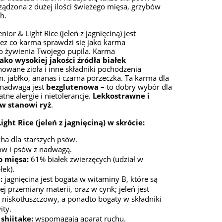
ądzona z dużej ilości świeżego mięsa, grzybów
h.
ior & Light Rice (jeleń z jagnięciną) jest
zez co karma sprawdzi się jako karma
o żywienia Twojego pupila. Karma
jako wysokiej jakości źródła białek
nowane zioła i inne składniki pochodzenia
n. jabłko, ananas i czarna porzeczka. Ta karma dla
 nadwagą jest
bezglutenowa
– to dobry wybór dla
tne alergie i nietolerancje.
Lekkostrawne i
w stanowi ryż
.
ight Rice (jeleń z jagnięciną) w skrócie:
ha dla starszych psów.
ów i psów z nadwagą.
o mięsa:
61% białek zwierzęcych (udział w
łek).
:
jagnięcina jest bogata w witaminy B, które są
 przemiany materii, oraz w cynk; jeleń jest
 niskotłuszczowy, a ponadto bogaty w składniki
ity.
shiitake:
wspomagają aparat ruchu.