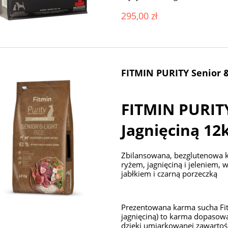
295,00 zł
FITMIN PURITY Senior &
FITMIN PURITY
Jagnięciną 12
Zbilansowana, bezglutenowa k
ryżem, jagnięciną i jeleniem,
jabłkiem i czarną porzeczką
Prezentowana karma sucha Fitm
jagnięciną) to karma dopasow
dzięki umiarkowanej zawartości