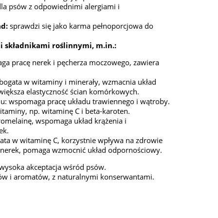
la psów z odpowiednimi alergiami i
ad:
sprawdzi się jako karma pełnoporcjowa do
składnikami roślinnymi, m.in.:
a pracę nerek i pęcherza moczowego, zawiera
 bogata w witaminy i minerały, wzmacnia układ
większa elastyczność ścian komórkowych.
u: wspomaga pracę układu trawiennego i wątroby.
witaminy, np. witaminę C i beta-karoten.
romelainę, wspomaga układ krążenia i
ek.
gata w witaminę C, korzystnie wpływa na zdrowie
 nerek, pomaga wzmocnić układ odpornościowy.
wysoka akceptacja wśród psów.
ów i aromatów, z naturalnymi konserwantami.