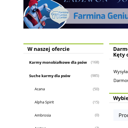
W naszej ofercie
Darmo
Kęty 
Karmy monobiałkowe dla psów
(168)
Wysyła
Suche karmy dla psów
(985)
Darmowa
Acana
(50)
Wybie
Alpha Spirit
(15)
Pro
Ambrosia
(0)