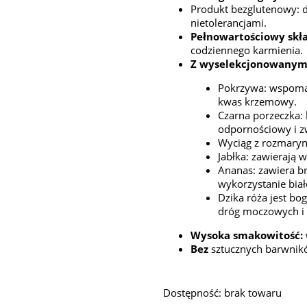
Produkt bezglutenowy: d
nietolerancjami.
Pełnowartościowy skł
codziennego karmienia.
Z wyselekcjonowanymi 
Pokrzywa: wspomag
kwas krzemowy.
Czarna porzeczka:
odpornościowy i z
Wyciąg z rozmaryn
Jabłka: zawierają 
Ananas: zawiera b
wykorzystanie biał
Dzika róża jest bo
dróg moczowych i
Wysoka smakowitość:
Bez
sztucznych barwnik
Dostępność:
brak towaru