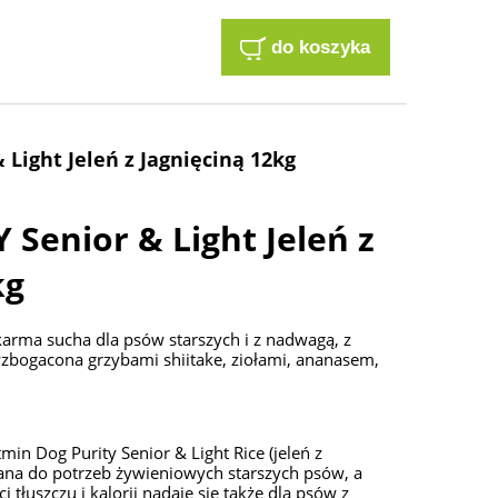
do koszyka
 Light Jeleń z Jagnięciną 12kg
 Senior & Light Jeleń z
kg
arma sucha dla psów starszych i z nadwagą, z
 wzbogacona grzybami shiitake, ziołami, ananasem,
in Dog Purity Senior & Light Rice (jeleń z
ana do potrzeb żywieniowych starszych psów, a
 tłuszczu i kalorii nadaje się także dla psów z