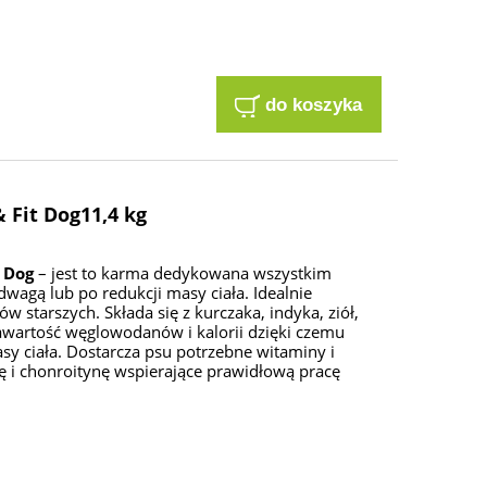
do koszyka
 Fit Dog11,4 kg
 Dog
– jest to karma dedykowana wszystkim
wagą lub po redukcji masy ciała. Idealnie
w starszych. Składa się z kurczaka, indyka, ziół,
wartość węglowodanów i kalorii dzięki czemu
y ciała. Dostarcza psu potrzebne witaminy i
ę i chonroitynę wspierające prawidłową pracę