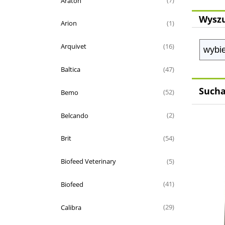
Araton
(7)
Wyszu
Arion
(1)
Arquivet
(16)
Baltica
(47)
Sucha
Bemo
(52)
Belcando
(2)
Brit
(54)
Biofeed Veterinary
(5)
Biofeed
(41)
Calibra
(29)