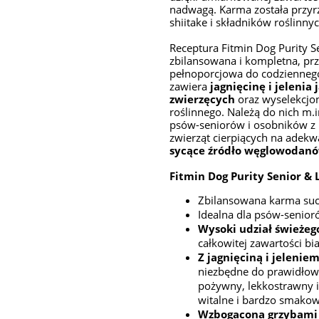
nadwagą. Karma została przyrz
shiitake i składników roślinnyc
Receptura Fitmin Dog Purity Sen
zbilansowana i kompletna, pr
pełnoporcjowa do codzienneg
zawiera
jagnięcinę i jelenia 
zwierzęcych
oraz wyselekcjo
roślinnego. Należą do nich m.i
psów-seniorów i osobników z
zwierząt cierpiących na adekwa
sycące źródło węglowodanó
Fitmin Dog Purity Senior & L
Zbilansowana karma suc
Idealna dla psów-senior
Wysoki udział świeżeg
całkowitej zawartości bia
Z jagnięciną i jeleniem
niezbędne do prawidłowej
pożywny, lekkostrawny i
witalne i bardzo smakow
Wzbogacona grzybami 