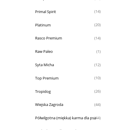
Primal Spirit
(14)
Platinum
(20)
Rasco Premium
(14)
Raw Paleo
(1)
Syta Micha
(12)
Top Premium
(10)
Tropidog
(26)
Wiejska Zagroda
(44)
Półwilgotna (miękka) karma dla psa
(44)