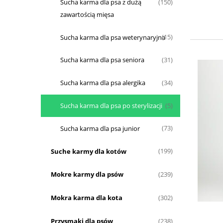
Sucha karma dla psa z dużą
(150)
zawartością mięsa
Sucha karma dla psa weterynaryjna
(15)
Sucha karma dla psa seniora
(31)
Sucha karma dla psa alergika
(34)
Sucha karma dla psa po sterylizacji
(5)
Sucha karma dla psa junior
(73)
Suche karmy dla kotów
(199)
Mokre karmy dla psów
(239)
Mokra karma dla kota
(302)
Przysmaki dla psów
(238)