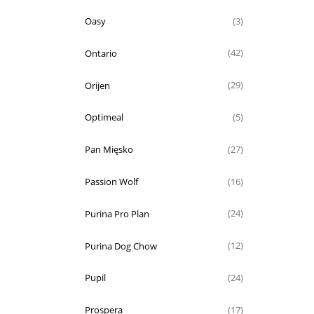
Oasy
(3)
Ontario
(42)
Orijen
(29)
Optimeal
(5)
Pan Mięsko
(27)
Passion Wolf
(16)
Purina Pro Plan
(24)
Purina Dog Chow
(12)
Pupil
(24)
Prospera
(17)