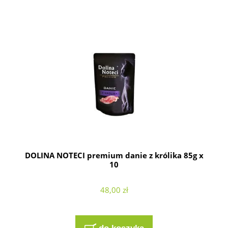
DOLINA NOTECI premium danie z królika 85g x
10
48,00 zł