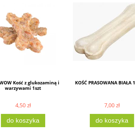
OW Kość z glukozaminą i
KOŚĆ PRASOWANA BIAŁA 
warzywami 1szt
4,50 zł
7,00 zł
do koszyka
do koszyka