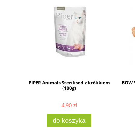
szarpaną
PIPER Animals Sterilised z królikiem
BOW W
(100g)
4,90 zł
do koszyka