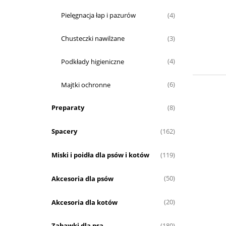
Pielęgnacja łap i pazurów
(4)
Chusteczki nawilżane
(3)
Podkłady higieniczne
(4)
Majtki ochronne
(6)
Preparaty
(8)
Spacery
(162)
Miski i poidła dla psów i kotów
(119)
Akcesoria dla psów
(50)
Akcesoria dla kotów
(20)
Zabawki dla psa
(180)