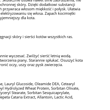
ochronnej skóry. Dzięki dodatkowi substancji
ch przywraca włosom miękkość i połysk. Ułatwia
elektryzowaniu się włosa. Zapach kocimiętki
zyjemniejszy dla kota.
gnacji skóry i sierści kotów wszystkich ras.
annie wyczesać. Zwilżyć sierść letnią wodą.
orzenia piany. Starannie spłukać. Osuszyć kota
ronić oczy, uszy oraz pysk zwierzęcia.
e, Lauryl Glucoside, Oleamide DEA, Cetearyl
oyl Hydrolyzed Wheat Protein, Sorbitan Olivate,
ceryl Stearate, Sorbitan Sesquicaprylate,
peta Cataria Extract, Allantoin, Lactic Acid,