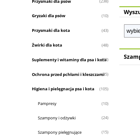
Przysmaki dla psów
(238)
Wyszu
Gryzaki dla psów
(10)
Przysmaki dla kota
(43)
Żwirki dla kota
(48)
Szamp
Suplementy i witaminy dla psa i kota
(38)
Ochrona przed pchłami i kleszczami
(35)
Higiena i pielęgnacja psa i kota
(105)
Pampresy
(10)
Szampony i odżywki
(24)
Szampony pielęgnujące
(15)