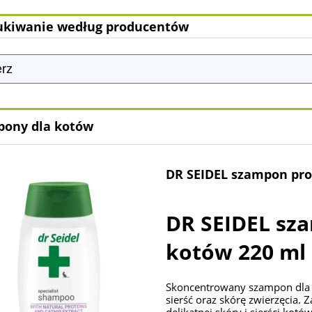
kiwanie według producentów
ony dla kotów
DR SEIDEL szampon pro
DR SEIDEL sz
kotów 220 ml
Skoncentrowany szampon dla 
sierść oraz skórę zwierzęcia.
delikatnej skóry i sierści kot