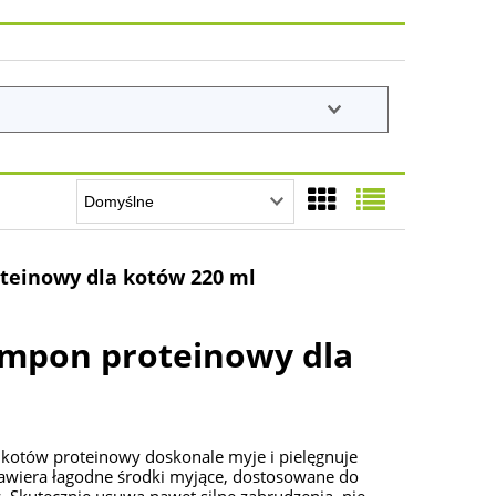
teinowy dla kotów 220 ml
ampon proteinowy dla
kotów proteinowy doskonale myje i pielęgnuje
 Zawiera łagodne środki myjące, dostosowane do
ów. Skutecznie usuwa nawet silne zabrudzenia, nie