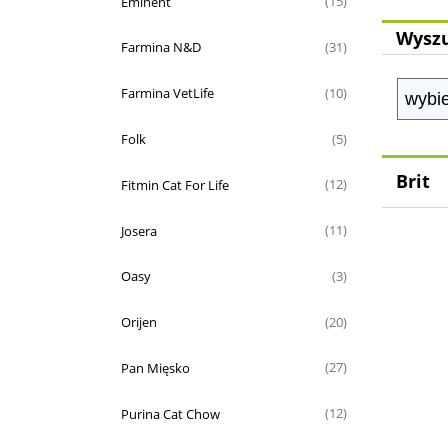
Eminent
(15)
Wyszu
Farmina N&D
(31)
Farmina VetLife
(10)
Folk
(5)
Brit
Fitmin Cat For Life
(12)
Josera
(11)
Oasy
(3)
Orijen
(20)
Pan Mięsko
(27)
Purina Cat Chow
(12)