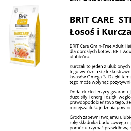
BRIT CARE STE
Łosoś i Kurcz
BRIT Care Grain-Free Adult Ha
dla dorosłych kotów. BRIT Adul
ulubieńca.
Kurczak to jeden z ulubionych
tego wyróżnia się lekkostrawn
kwasów Omega-3. Dzięki temu w
tego może wpłynąć pozytywnie
Dodatek ciecierzycy gwarantuje
dużo siły i energii dzięki wę
prawdopodobieństwo tego, że 
mniejsza ilość jedzenia powin
Groch zapewni twojemu ulubie
rolę składnika budulcowego i
pomóc utrzymać prawidłową mas