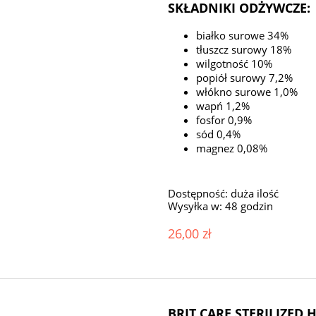
SKŁADNIKI ODŻYWCZE:
białko surowe 34%
tłuszcz surowy 18%
wilgotność 10%
popiół surowy 7,2%
włókno surowe 1,0%
wapń 1,2%
fosfor 0,9%
sód 0,4%
magnez 0,08%
Dostępność:
duża ilość
Wysyłka w:
48 godzin
26,00 zł
BRIT CARE STERILIZED H