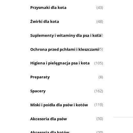
Przysmaki dla kota
(43)
Żwirki dla kota
(48)
Suplementy i witaminy dla psa i kota
(38)
Ochrona przed pchłami i kleszczami
(35)
Higiena i pielęgnacja psa i kota
(105)
Preparaty
(8)
Spacery
(162)
Miski i poidła dla psów i kotów
(119)
Akcesoria dla psów
(50)
Akcesoria dla kotów
(20)