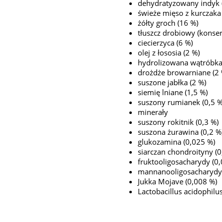
dehydratyzowany indyk 
świeże mięso z kurczaka
żółty groch (16 %)
tłuszcz drobiowy (konse
ciecierzyca (6 %)
olej z łososia (2 %)
hydrolizowana wątróbka 
drożdże browarniane (2 
suszone jabłka (2 %)
siemię lniane (1,5 %)
suszony rumianek (0,5 %
minerały
suszony rokitnik (0,3 %)
suszona żurawina (0,2 %
glukozamina (0,025 %)
siarczan chondroityny (
fruktooligosacharydy (0
mannanooligosacharydy 
Jukka Mojave (0,008 %)
Lactobacillus acidophi