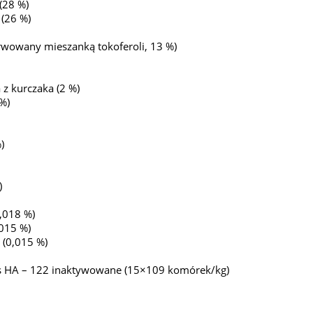
(28 %)
 (26 %)
rwowany mieszanką tokoferoli, 13 %)
z kurczaka (2 %)
%)
)
)
0,018 %)
,015 %)
(0,015 %)
lus HA – 122 inaktywowane (15×109 komórek/kg)