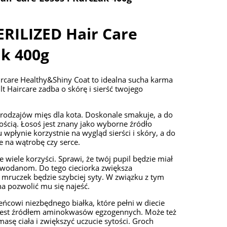
RILIZED Hair Care
ak 400g
ircare Healthy&Shiny Coat to idealna sucha karma
t Haircare zadba o skórę i sierść twojego
 rodzajów mięs dla kota. Doskonale smakuje, a do
ością. Łosoś jest znany jako wyborne źródło
płynie korzystnie na wygląd sierści i skóry, a do
 na wątrobę czy serce.
 wiele korzyści. Sprawi, że twój pupil będzie miał
glowodanom. Do tego cieciorka zwiększa
mruczek będzie szybciej syty. W związku z tym
na pozwolić mu się najeść.
ńcowi niezbędnego białka, które pełni w diecie
 jest źródłem aminokwasów egzogennych. Może też
ę ciała i zwiększyć uczucie sytości. Groch