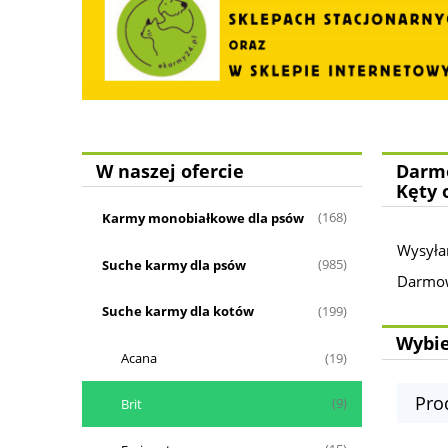
W naszej ofercie
Darmo
Kęty 
Karmy monobiałkowe dla psów
(168)
Wysyła
Suche karmy dla psów
(985)
Darmowa
Suche karmy dla kotów
(199)
Wybie
Acana
(19)
Pro
Brit
(9)