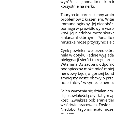
wyróżnia się ponadto niskim 
korzystnie na nerki.
Tauryna to bardzo cenny ami
problemów z krążeniem. Witam
immunologiczny. Jej niedobór
pomaga w prawidłowym wzrośc
krwi. Jej niedobór może skutk
zmianami skórnymi. Ponadto o
mruczka może przyczynić się 
Cynk powinien wesprzeć skórę 
miła w dotyku, ładnie wygląda
pielęgnacji sierści to regularn
Witamina D3 zadba o odpornoś
podopieczny może mieć mniej en
nerwowy będą w gorszej kondyc
zmniejszy nasze obawy o prze
uczestniczyć w syntezie hemogl
Selen wyróżnia się działanie
się osowiałością czy słabym
kości. Zwiększa pobieranie tle
właściwie pracowało. Fosfor –
Niedobór tego minerału może 
zwierzę.