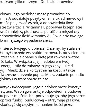
indeksem glikemicznym. Oddziałuje również
nokwas. Jego niedobór może prowadzić do
ina A oddziałuje pozytywnie na układ nerwowy i
 może pogarszać wzrok, a odpowiednia ilość
ie zwierzęcia. Witamina E poprawia krzepnięcie
ować mniejszą płodnością, paraliżem mięśni czy
dpowiednia ilość witaminy A i E w diecie twojego
do mniejszego wypadania sierści.
i sierść twojego ulubieńca. Chcemy, by stała się
ła i była przede wszystkim zdrowa. Istotny element
e czesanie, ale dbanie o dietę jest również ważne.
ć kota. W związku z jej niedoborem twój
ergii i siły do zabawy, a jego zęby i układ
ji. Miedź działa korzystnie na kości, a także
dwczesne starzenie pupila. Ma za zadanie ponadto
obiny i w transporcie żelaza.
m antyoksydacyjnym. Jego niedobór może kończyć
 apetytem. Wapń gwarantuje odpowiednią budowę
nu przez mięśnie. Kot potrzebuje go, aby jego serce
 oprócz funkcji budulcowej – utrzymuje pH krwi.
skończyć się częstym łamaniem kości przez