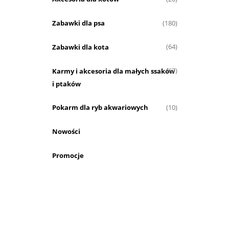
Zabawki dla psa
(180)
Zabawki dla kota
(64)
Karmy i akcesoria dla małych ssaków
(67)
i ptaków
Pokarm dla ryb akwariowych
(10)
Nowości
Promocje