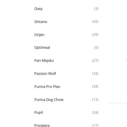
Oasy
(3)
Ontario
(42)
Orijen
(29)
Optimeal
(5)
Pan Mięsko
(27)
Passion Wolf
(16)
Purina Pro Plan
(24)
Purina Dog Chow
(12)
Pupil
(24)
Prospera
(17)