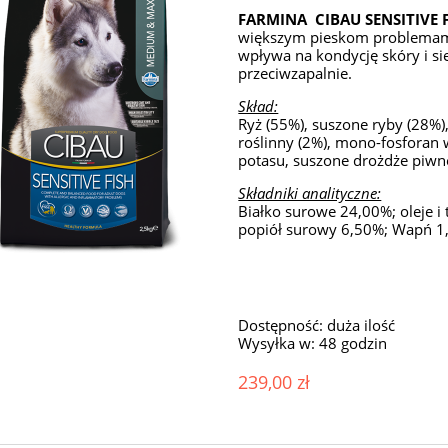
FARMINA CIBAU SENSITIVE 
większym pieskom problemami 
wpływa na kondycję skóry i si
przeciwzapalnie.
Skład:
Ryż (55%), suszone ryby (28%),
roślinny (2%), mono-fosforan 
potasu, suszone drożdże piwne
Składniki analityczne:
Białko surowe 24,00%; oleje 
popiół surowy 6,50%; Wapń 1,
Dostępność:
duża ilość
Wysyłka w:
48 godzin
239,00 zł