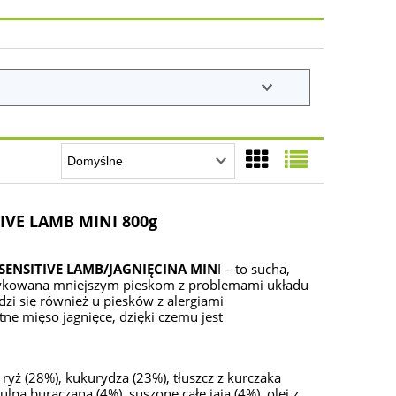
IVE LAMB MINI 800g
SENSITIVE LAMB/JAGNIĘCINA MIN
I – to sucha,
ykowana mniejszym pieskom z problemami układu
zi się również u piesków z alergiami
e mięso jagnięce, dzięki czemu jest
ryż (28%), kukurydza (23%), tłuszcz z kurczaka
lpa buraczana (4%), suszone całe jaja (4%), olej z