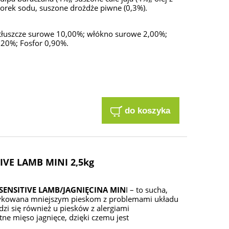
chlorek sodu, suszone drożdże piwne (0,3%).
i tłuszcze surowe 10,00%; włókno surowe 2,00%;
20%; Fosfor 0,90%.
do koszyka
IVE LAMB MINI 2,5kg
SENSITIVE LAMB/JAGNIĘCINA MIN
I – to sucha,
ykowana mniejszym pieskom z problemami układu
zi się również u piesków z alergiami
e mięso jagnięce, dzięki czemu jest