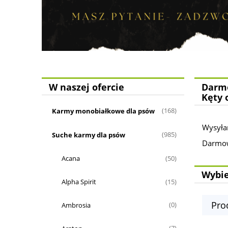
W naszej ofercie
Darmo
Kęty 
Karmy monobiałkowe dla psów
(168)
Wysyła
Suche karmy dla psów
(985)
Darmowa
Acana
(50)
Wybie
Alpha Spirit
(15)
Pro
Ambrosia
(0)