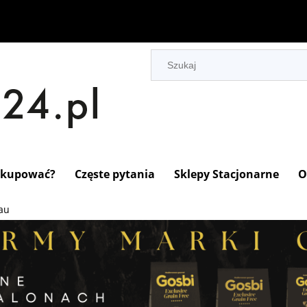
 kupować?
Częste pytania
Sklepy Stacjonarne
O
au