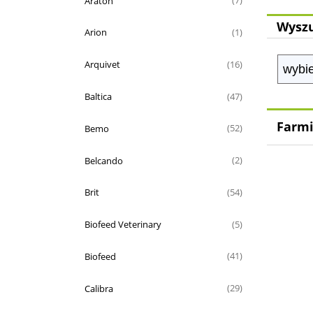
Araton
(7)
Wyszu
Arion
(1)
Arquivet
(16)
Baltica
(47)
Farmi
Bemo
(52)
Belcando
(2)
Brit
(54)
Biofeed Veterinary
(5)
Biofeed
(41)
Calibra
(29)