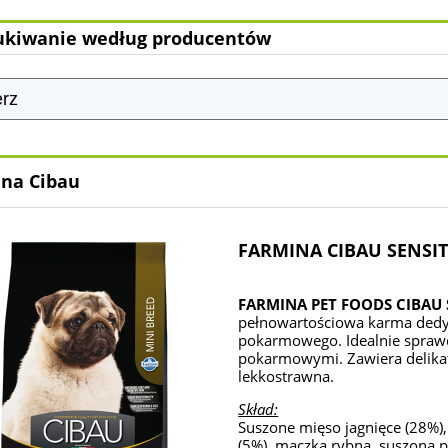
kiwanie według producentów
na Cibau
FARMINA CIBAU SENSIT
FARMINA PET FOODS CIBAU 
pełnowartościowa karma ded
pokarmowego. Idealnie sprawd
pokarmowymi. Zawiera delikatn
lekkostrawna.
Skład:
Suszone mięso jagnięce (28%), 
(5%), mączka rybna, suszona pu