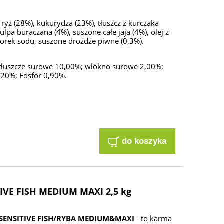
ryż (28%), kukurydza (23%), tłuszcz z kurczaka
lpa buraczana (4%), suszone całe jaja (4%), olej z
chlorek sodu, suszone drożdże piwne (0,3%).
i tłuszcze surowe 10,00%; włókno surowe 2,00%;
20%; Fosfor 0,90%.
do koszyka
IVE FISH MEDIUM MAXI 2,5 kg
SENSITIVE FISH/RYBA MEDIUM&MAXI
- to karma