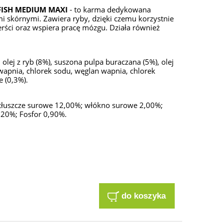
FISH MEDIUM MAXI
- to karma dedykowana
skórnymi. Zawiera ryby, dzięki czemu korzystnie
erści oraz wspiera pracę mózgu. Działa również
 olej z ryb (8%), suszona pulpa buraczana (5%), olej
wapnia, chlorek sodu, węglan wapnia, chlorek
 (0,3%).
i tłuszcze surowe 12,00%; włókno surowe 2,00%;
20%; Fosfor 0,90%.
do koszyka