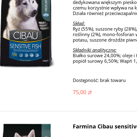
dedykowana większym pieskom
czemu korzystnie wpływa na ko
Działa również przeciwzapalni
Skład:
Ryż (55%), suszone ryby (28%),
roślinny (2%), mono-fosforan 
potasu, suszone drożdże piwne
Składniki analityczne:
Białko surowe 24,00%; oleje 
popiół surowy 6,50%; Wapń 1,
Dostępność:
brak towaru
75,00 zł
Farmina Cibau sensitiv