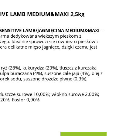
TIVE LAMB MEDIUM&MAXI 2,5kg
 SENSITIVE LAMB/JAGNIĘCINA MEDIUM&MAXI
–
karma dedykowana większym pieskom z
o. Idealnie sprawdzi się również u piesków z
a delikatne mięso jagnięce, dzięki czemu jest
ryż (28%), kukurydza (23%), tłuszcz z kurczaka
lpa buraczana (4%), suszone całe jaja (4%), olej z
chlorek sodu, suszone drożdże piwne (0,3%).
i tłuszcze surowe 10,00%; włókno surowe 2,00%;
20%; Fosfor 0,90%.