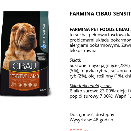
FARMINA CIBAU SENSI
FARMINA PET FOODS CIBAU
to sucha, pełnowartościowa 
problemami układu pokarmoweg
alergiami pokarmowymi. Zawier
lekkostrawna.
Skład:
Suszone mięso jagnięce (28%), 
(5%), mączka rybna, suszona pu
ryb (2%), olej roślinny (1%), 
Składniki analityczne:
Białko surowe 23,00%; oleje 
popiół surowy 7,00%; Wapń 1,
Dostępność:
dostępny
Wysyłka w:
48 godzin