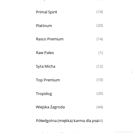
Primal Spirit
(14)
Platinum
(20)
Rasco Premium
(14)
Raw Paleo
(1)
Syta Micha
(12)
Top Premium
(10)
Tropidog
(26)
Wiejska Zagroda
(44)
Półwilgotna (miękka) karma dla psa
(44)