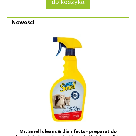
do koszyka
Nowości
Mr. Smell cleans & disinfects - preparat do