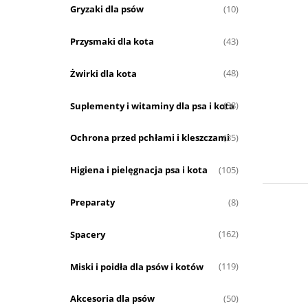
Gryzaki dla psów
(10)
Przysmaki dla kota
(43)
Żwirki dla kota
(48)
Suplementy i witaminy dla psa i kota
(38)
Ochrona przed pchłami i kleszczami
(35)
Higiena i pielęgnacja psa i kota
(105)
Preparaty
(8)
Spacery
(162)
Miski i poidła dla psów i kotów
(119)
Akcesoria dla psów
(50)