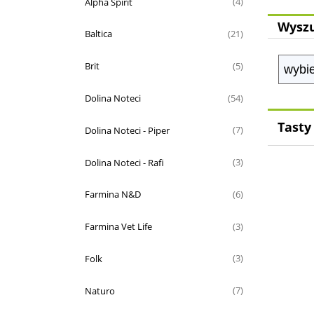
Alpha Spirit
(4)
Wyszu
Baltica
(21)
Brit
(5)
Dolina Noteci
(54)
Tasty
Dolina Noteci - Piper
(7)
Dolina Noteci - Rafi
(3)
Farmina N&D
(6)
Farmina Vet Life
(3)
Folk
(3)
Naturo
(7)