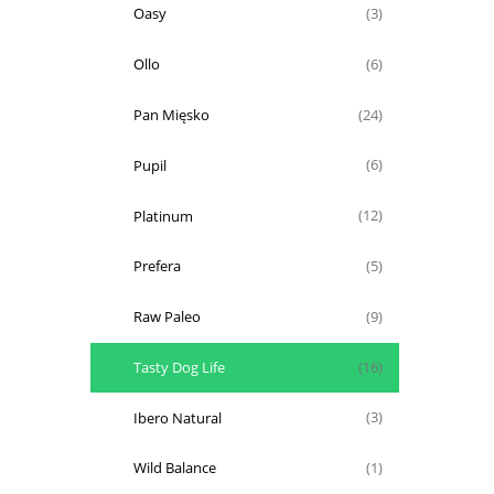
Oasy
(3)
Ollo
(6)
Pan Mięsko
(24)
Pupil
(6)
Platinum
(12)
Prefera
(5)
Raw Paleo
(9)
Tasty Dog Life
(16)
Ibero Natural
(3)
Wild Balance
(1)