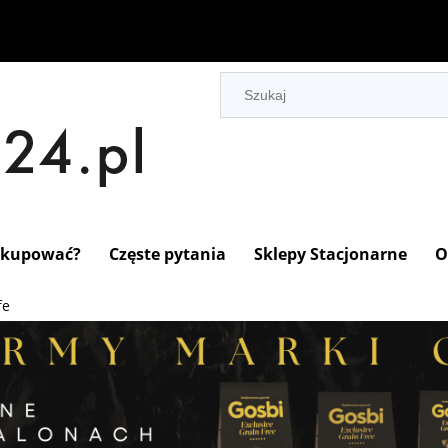
 kupować?
Częste pytania
Sklepy Stacjonarne
O
fe