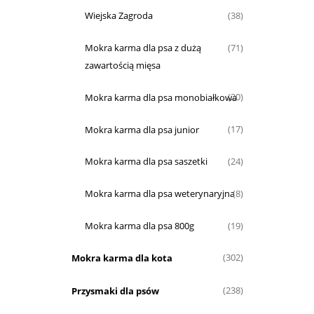
Wiejska Zagroda
(38)
Mokra karma dla psa z dużą
(71)
zawartością mięsa
Mokra karma dla psa monobiałkowa
(20)
Mokra karma dla psa junior
(17)
Mokra karma dla psa saszetki
(24)
Mokra karma dla psa weterynaryjna
(8)
Mokra karma dla psa 800g
(19)
Mokra karma dla kota
(302)
Przysmaki dla psów
(238)