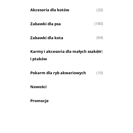
Akcesoria dla kotów
(20)
Zabawki dla psa
(180)
Zabawki dla kota
(64)
Karmy i akcesoria dla małych ssaków
(67)
i ptaków
Pokarm dla ryb akwariowych
(10)
Nowości
Promocje