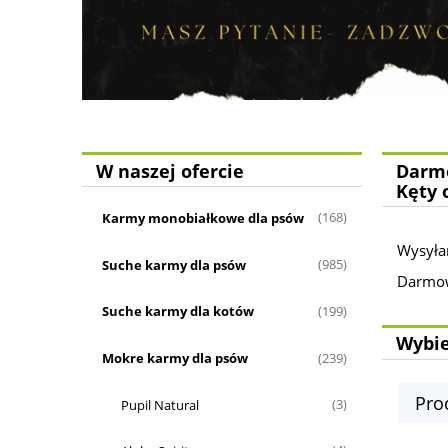
W naszej ofercie
Darmo
Kęty 
Karmy monobiałkowe dla psów
(168)
Wysyła
Suche karmy dla psów
(985)
Darmowa
Suche karmy dla kotów
(199)
Wybie
Mokre karmy dla psów
(239)
Pro
Pupil Natural
(3)