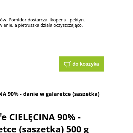
ów. Pomidor dostarcza likopenu i pektyn,
ienie, a pietruszka działa oczyszczająco.
do koszyka
NA 90% - danie w galaretce (saszetka)
fe CIELĘCINA 90% -
tce (saszetka) 500 g