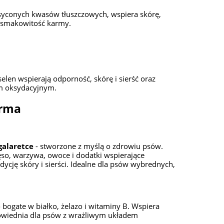
syconych kwasów tłuszczowych, wspiera skórę,
a smakowitość karmy.
selen wspierają odporność, skórę i sierść oraz
em oksydacyjnym.
arma
galaretce
- stworzone z myślą o zdrowiu psów.
ęso, warzywa, owoce i dodatki wspierające
dycję skóry i sierści. Idealne dla psów wybrednych,
 bogate w białko, żelazo i witaminy B. Wspiera
powiednia dla psów z wrażliwym układem