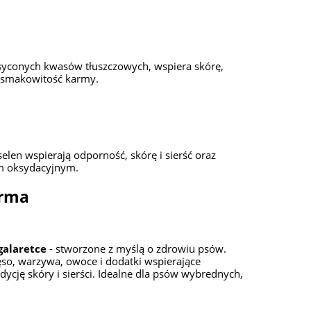
syconych kwasów tłuszczowych, wspiera skórę,
a smakowitość karmy.
selen wspierają odporność, skórę i sierść oraz
em oksydacyjnym.
arma
galaretce
- stworzone z myślą o zdrowiu psów.
ęso, warzywa, owoce i dodatki wspierające
dycję skóry i sierści. Idealne dla psów wybrednych,