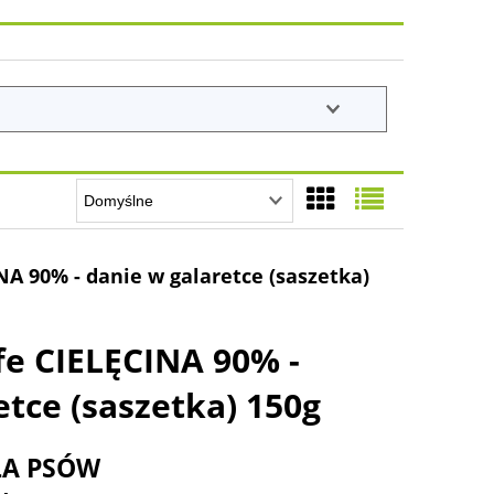
NA 90% - danie w galaretce (saszetka)
fe CIELĘCINA 90% -
etce (saszetka) 150g
LA PSÓW