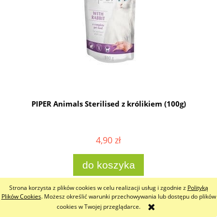
g
PIPER Animals Sterilised z królikiem (100g)
4,90 zł
do koszyka
Strona korzysta z plików cookies w celu realizacji usług i zgodnie z
Polityką
Nowości
Plików Cookies
. Możesz określić warunki przechowywania lub dostępu do plików
cookies w Twojej przeglądarce.