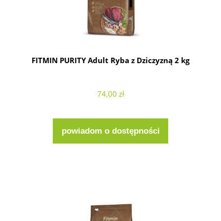
FITMIN PURITY Adult Ryba z Dziczyzną 2 kg
74,00 zł
powiadom o dostępności