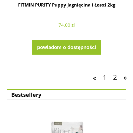
FITMIN PURITY Puppy Jagnięcina i Łosoś 2kg
74,00 zł
powiadom o dostępności
«
1
2
»
Bestsellery