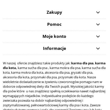
Zakupy
Pomoc
Moje konto
Informacje
W naszej ofercie znajdziesz takie produkty jak:
karma dla psa
,
karma
dla kota,
karma sucha dla psa , karma mokra dla psa, karma sucha dla
kota, karma mokra dla kota, akcesoria dla psa, gryzaki dla psa,
akcesoria dla kota, przysmaki dla psa, przysmaki dla kota. Nasze
wieloletnie doświadczenie w żywieniu czworonogów pomaga nam w
doborze odpowiedniej diety dla Twoich pupili. Wysokiej jakości karmy
dla psów które u nas znajdziesz spełnią oczekiwania nawet najbardziej
wymagających niejadków. Indywidualne podejście do każdego
zwierzaka pozwala na dobór najbardziej odpowiedniej i
zoptymalizowanej, pełnowartościowej karmy dla psa i kota. Zawsze
chętnie służymy pomocą i radą aby zapewnić Twojemu psu lub kotu