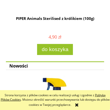
g
PIPER Animals Sterilised z królikiem (100g)
4,90 zł
do koszyka
Nowości
Strona korzysta z plików cookies w celu realizacji usług i zgodnie z
Polityką
Plików Cookies
. Możesz określić warunki przechowywania lub dostępu do plików
cookies w Twojej przeglądarce.