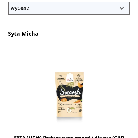
Syta Micha
SYTA MICHA Prebiotyczne smaczki dla psa (GI²D