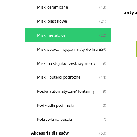
Miski ceramiczne
(43)
antyp
Miski plastikowe
(21)
Miski metalowe
(22)
Miski spowalniające i maty do lizania
(18)
Miski na stojaku i zestawy misek
(9)
Miski i butelki podróżne
(14)
Poidła automatyczne/ fontanny
(9)
Podkładki pod miski
(0)
Pokrywki na puszki
(2)
Akcesoria dla psów
(50)