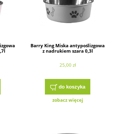
lizgowa
Barry King Miska antypoślizgowa
,7l
z nadrukiem szara 0,3l
25,00 zł
do koszyka
zobacz więcej