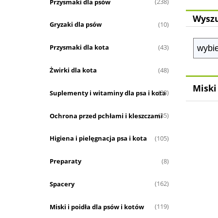
Przysmaki dla psów
(238)
Wyszu
Gryzaki dla psów
(10)
Przysmaki dla kota
(43)
Żwirki dla kota
(48)
Miski
Suplementy i witaminy dla psa i kota
(38)
Ochrona przed pchłami i kleszczami
(35)
Higiena i pielęgnacja psa i kota
(105)
Preparaty
(8)
Spacery
(162)
Miski i poidła dla psów i kotów
(119)