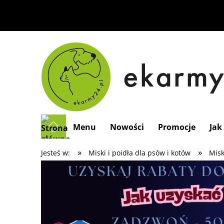
Menu
Nowości
Promocje
Jak
»
»
Jesteś w:
Miski i poidła dla psów i kotów
Misk