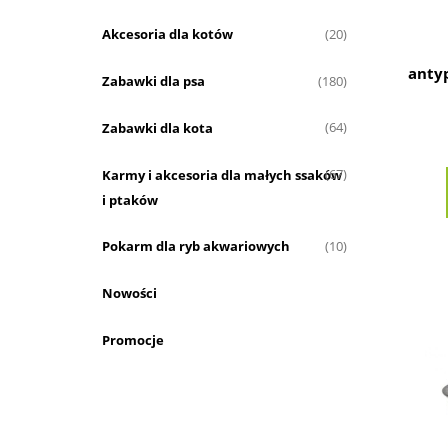
Akcesoria dla kotów
(20)
anty
Zabawki dla psa
(180)
Zabawki dla kota
(64)
Karmy i akcesoria dla małych ssaków
(67)
i ptaków
Pokarm dla ryb akwariowych
(10)
Nowości
Promocje