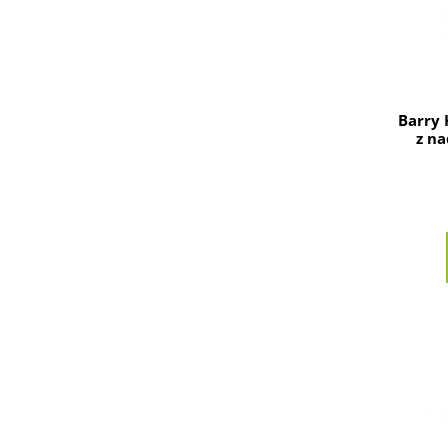
Barry 
z na