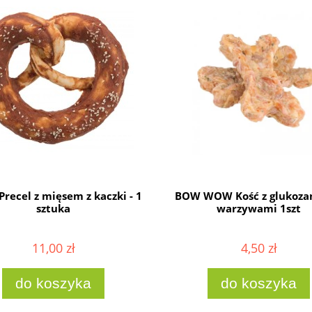
 Precel z mięsem z kaczki - 1
BOW WOW Kość z glukoza
sztuka
warzywami 1szt
11,00 zł
4,50 zł
do koszyka
do koszyka