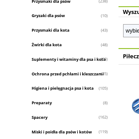
Przysmaki dla psów
(238)
Wyszu
Gryzaki dla psów
(10)
Przysmaki dla kota
(43)
Żwirki dla kota
(48)
Piłecz
Suplementy i witaminy dla psa i kota
(38)
Ochrona przed pchłami i kleszczami
(35)
Higiena i pielęgnacja psa i kota
(105)
Preparaty
(8)
Spacery
(162)
Miski i poidła dla psów i kotów
(119)