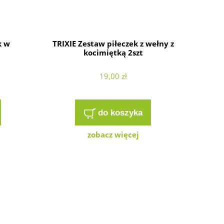
k w
TRIXIE Zestaw piłeczek z wełny z
kocimiętką 2szt
19,00 zł
do koszyka
zobacz więcej