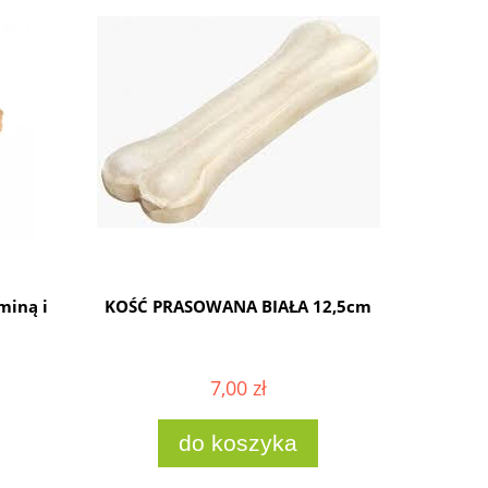
miną i
KOŚĆ PRASOWANA BIAŁA 12,5cm
DOLINA N
7,00 zł
do koszyka