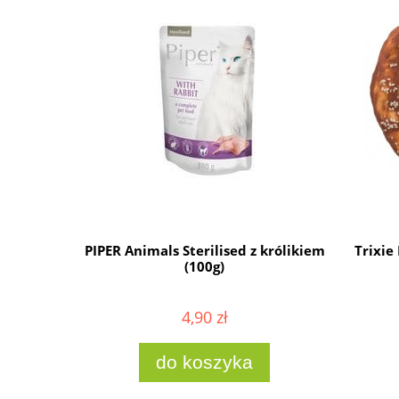
szarpaną
PIPER Animals Sterilised z królikiem
Trixie
(100g)
4,90 zł
ności
do koszyka