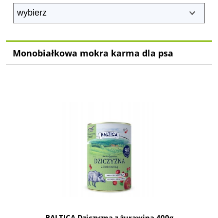
Monobiałkowa mokra karma dla psa
BALTICA Dziczyzna z żurawiną 400g