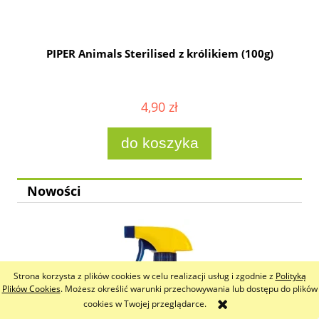
g
PIPER Animals Sterilised z królikiem (100g)
4,90 zł
do koszyka
Nowości
Strona korzysta z plików cookies w celu realizacji usług i zgodnie z
Polityką
Plików Cookies
. Możesz określić warunki przechowywania lub dostępu do plików
cookies w Twojej przeglądarce.