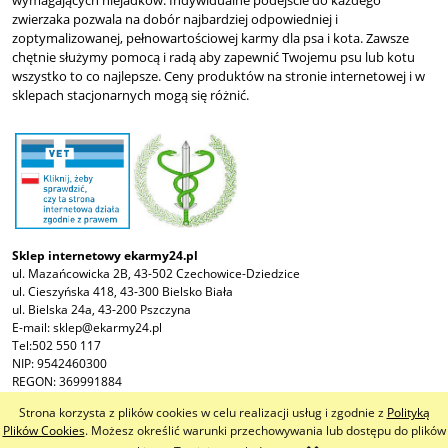
zwierzaka pozwala na dobór najbardziej odpowiedniej i
zoptymalizowanej, pełnowartościowej karmy dla psa i kota. Zawsze
chętnie służymy pomocą i radą aby zapewnić Twojemu psu lub kotu
wszystko to co najlepsze. Ceny produktów na stronie internetowej i w
sklepach stacjonarnych mogą się różnić.
Sklep internetowy ekarmy24.pl
ul. Mazańcowicka 2B, 43-502 Czechowice-Dziedzice
ul. Cieszyńska 418, 43-300 Bielsko Biała
ul. Bielska 24a, 43-200 Pszczyna
E-mail:
sklep@ekarmy24.pl
Tel:
502 550 117
NIP: 9542460300
REGON: 369991884
Strona korzysta z plików cookies w celu realizacji usług i zgodnie z
Polityką
pokaż pełną wersję strony
Plików Cookies
. Możesz określić warunki przechowywania lub dostępu do plików