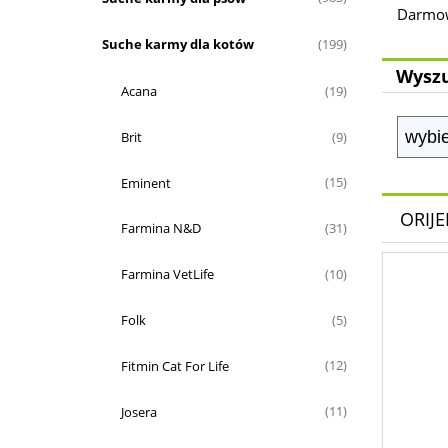
Darmowa
Suche karmy dla kotów
(199)
Wyszu
Acana
(19)
Brit
(9)
Eminent
(15)
ORIJE
Farmina N&D
(31)
Farmina VetLife
(10)
Folk
(5)
Fitmin Cat For Life
(12)
Josera
(11)