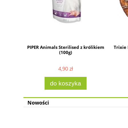
szarpaną
PIPER Animals Sterilised z królikiem
Trixie
(100g)
4,90 zł
ności
do koszyka
Nowości