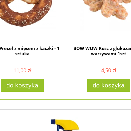
 Precel z mięsem z kaczki - 1
BOW WOW Kość z glukoza
sztuka
warzywami 1szt
11,00 zł
4,50 zł
do koszyka
do koszyka