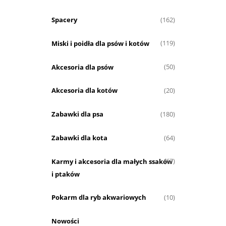
Spacery
(162)
Miski i poidła dla psów i kotów
(119)
Akcesoria dla psów
(50)
Akcesoria dla kotów
(20)
Zabawki dla psa
(180)
Zabawki dla kota
(64)
Karmy i akcesoria dla małych ssaków
(67)
i ptaków
Pokarm dla ryb akwariowych
(10)
Nowości