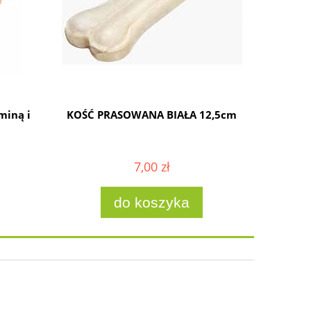
miną i
KOŚĆ PRASOWANA BIAŁA 12,5cm
DOLINA N
7,00 zł
do koszyka