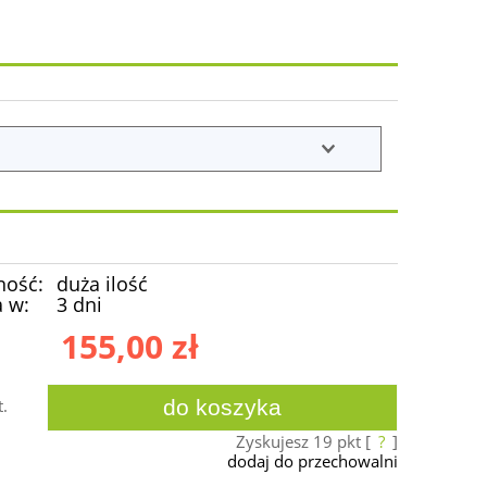
ność:
duża ilość
 w:
3 dni
155,00 zł
t.
do koszyka
Zyskujesz
19
pkt [
?
]
dodaj do przechowalni