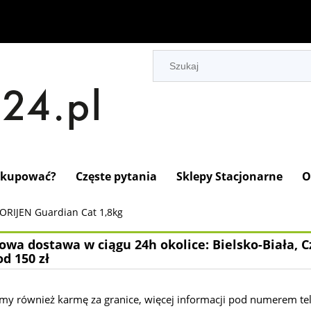
 kupować?
Częste pytania
Sklepy Stacjonarne
O
ORIJEN Guardian Cat 1,8kg
wa dostawa w ciągu 24h okolice: Bielsko-Biała, C
od 150 zł
my również karmę za granice, więcej informacji pod numerem te