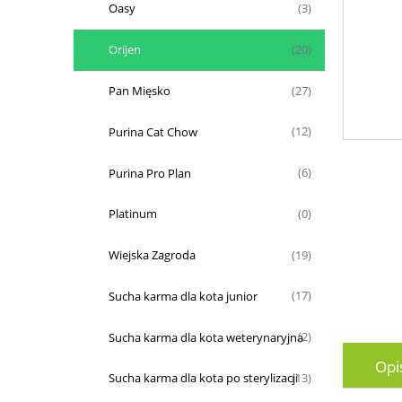
Oasy
(3)
Orijen
(20)
Pan Mięsko
(27)
Purina Cat Chow
(12)
Purina Pro Plan
(6)
Platinum
(0)
Wiejska Zagroda
(19)
Sucha karma dla kota junior
(17)
Sucha karma dla kota weterynaryjna
(2)
Opi
Sucha karma dla kota po sterylizacji
(13)