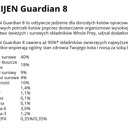
IJEN Guardian 8
N Guardian 8 to odżywcze jedzenie dla dorosłych kotów opracowa
owych potrzeb kotów poprzez dostarczanie organizmowi wysokiej
two świeżych i surowych składników Whole Prey, udział dodatko
N Guardian 8 zawiera aż 90%* składników zwierzęcych najwyższej 
kie wspierają ogólny stan zdrowia Twojego kota i niosą za sobą 8
o surowe
40%
i tłuszcze
18%
we
ł surowy
9%
o surowe
4%
tność
10%
1,4%
r
1,1%
ez
0,1%
na
0,1%
a-6
3,0%
a-3
1,2%
EPA
0,35%/0,35%