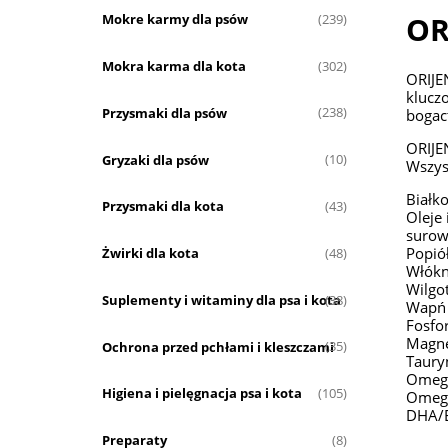
OR
Mokre karmy dla psów
(239)
Mokra karma dla kota
(302)
ORIJE
klucz
Przysmaki dla psów
(238)
bogac
ORIJE
Gryzaki dla psów
(10)
Wszyst
Białk
Przysmaki dla kota
(43)
Oleje 
suro
Popió
Żwirki dla kota
(48)
Włókn
Wilgo
Suplementy i witaminy dla psa i kota
(38)
Wapń
Fosfo
Magn
Ochrona przed pchłami i kleszczami
(35)
Taury
Omeg
Higiena i pielęgnacja psa i kota
(105)
Omeg
DHA/
Preparaty
(8)