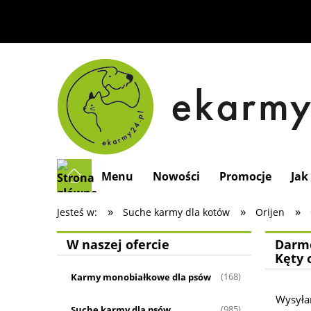
Menu
Nowości
Promocje
Jak
»
»
»
Jesteś w:
Suche karmy dla kotów
Orijen
W naszej ofercie
Darmo
Kęty 
Karmy monobiałkowe dla psów
(168)
Wysyła
Suche karmy dla psów
(985)