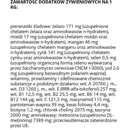
ZAWARTOŚĆ DODATKÓW ŻYWIENIOWYCH NA 1
KG:
pierwiastki śladowe: żelazo 171 mg (uzupełnione
chelatem żelaza oraz aminokwasów n-hydratem),
miedź 17 mg (uzupełniona chelatem miedzi oraz
aminokwasów n-hydratem), mangan 46 mg
(uzupełniony chelatem manganu oraz aminokwasów
n-hydratem), cynk 141 mg (uzupełniony chelatem
cynku oraz aminokwasów n-hydratem), selen 0,5 mg
(uzupełniony organiczną formą selenu wytwarzaną
przez Saccharomyces cerevisiae CNCM I-3060), jod 2,6
mg (uzupełniony bezwodnym jodanem wapnia);
witaminy, prowitaminy i zdefiniowane chemicznie
substancje o podobnym działaniu: wit. A 20760 j. m.,
wit. D3 1260 j. m., wit. E (RRR-alfa-tokoferol) 257 mg,
wit. B1 12,5 mg, wit. B2 25,5 mg, wit. B6 14 mg, wit.
B12 144 µg, wit. C 121,5 mg, niacynamid 115 mg,
pantotenian wapnia 39 mg, kwas foliowy 4,4 mg,
biotyna 1,2 mg, chlorek choliny 2075 mg, tauryna
2000 mg; aminokwasy: metionina (uzupełniono DL-
metioniną) 7389 mg; przeciwutleniacze zatwierdzone
przez UE.