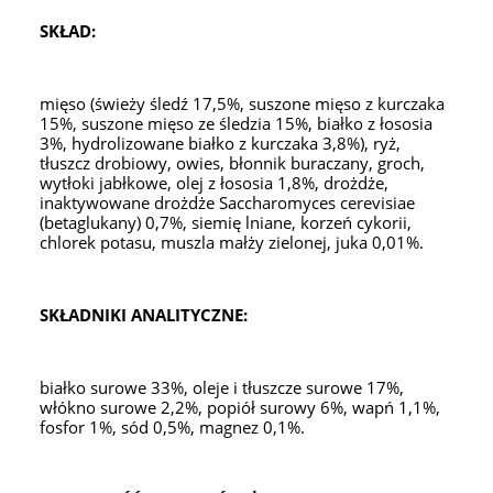
SKŁAD:
mięso (świeży śledź 17,5%, suszone mięso z kurczaka
15%, suszone mięso ze śledzia 15%, białko z łososia
3%, hydrolizowane białko z kurczaka 3,8%), ryż,
tłuszcz drobiowy, owies, błonnik buraczany, groch,
wytłoki jabłkowe, olej z łososia 1,8%, drożdże,
inaktywowane drożdże Saccharomyces cerevisiae
(betaglukany) 0,7%, siemię lniane, korzeń cykorii,
chlorek potasu, muszla małży zielonej, juka 0,01%.
SKŁADNIKI ANALITYCZNE:
białko surowe 33%, oleje i tłuszcze surowe 17%,
włókno surowe 2,2%, popiół surowy 6%, wapń 1,1%,
fosfor 1%, sód 0,5%, magnez 0,1%.