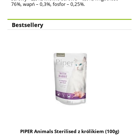
76%, wapń – 0,3%, fosfor – 0,25%.
Bestsellery
g
PIPER Animals Sterilised z królikiem (100g)