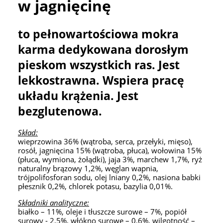
w jagnięcinę
to pełnowartościowa mokra
karma dedykowana dorosłym
pieskom wszystkich ras. Jest
lekkostrawna. Wspiera pracę
układu krążenia. Jest
bezglutenowa.
Skład:
wieprzowina 36% (wątroba, serca, przełyki, mięso),
rosół, jagnięcina 15% (wątroba, płuca), wołowina 15%
(płuca, wymiona, żołądki), jaja 3%, marchew 1,7%, ryż
naturalny brązowy 1,2%, węglan wapnia,
trójpolifosforan sodu, olej lniany 0,2%, nasiona babki
płesznik 0,2%, chlorek potasu, bazylia 0,01%.
Składniki analityczne:
białko – 11%, oleje i tłuszcze surowe – 7%, popiół
surowy - 2,5%, włókno surowe – 0,6%, wilgotność –