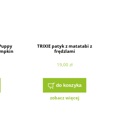
Puppy
TRIXIE patyk z matatabi z
umpkin
frędzlami
19,00 zł
do koszyka
zobacz więcej