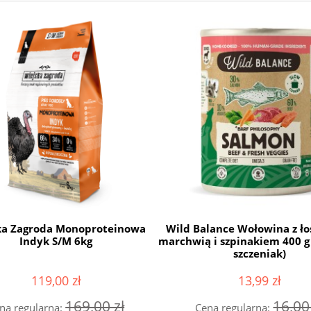
ka Zagroda Monoproteinowa
Wild Balance Wołowina z ło
Indyk S/M 6kg
marchwią i szpinakiem 400 g 
szczeniak)
119,00 zł
13,99 zł
169,00 zł
16,00
na regularna:
Cena regularna: