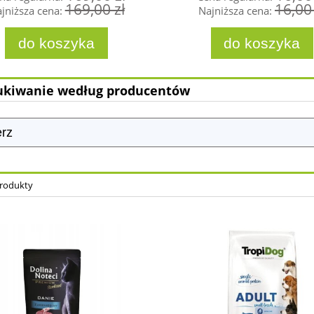
169,00 zł
16,00 
jniższa cena:
Najniższa cena:
do koszyka
do koszyka
kiwanie według producentów
produkty