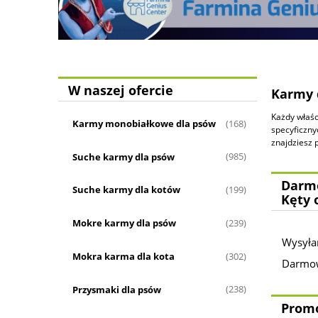
W naszej ofercie
Karmy 
Każdy właśc
Karmy monobiałkowe dla psów
(168)
specyficzny
znajdziesz 
Suche karmy dla psów
(985)
Darmo
Suche karmy dla kotów
(199)
Kęty 
Mokre karmy dla psów
(239)
Wysyła
Mokra karma dla kota
(302)
Darmowa
Przysmaki dla psów
(238)
Prom