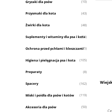
Gryzaki dla psów
(10)
Przysmaki dla kota
(43)
Żwirki dla kota
(48)
Suplementy i witaminy dla psa i kota
(38)
Ochrona przed pchłami i kleszczami
(35)
Higiena i pielęgnacja psa i kota
(105)
Preparaty
(8)
Wiejs
Spacery
(162)
Miski i poidła dla psów i kotów
(119)
Akcesoria dla psów
(50)
Ce