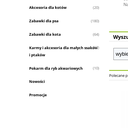
Na
Akcesoria dla kotów
(20)
Zabawki dla psa
(180)
Zabawki dla kota
(64)
Wyszu
Karmy i akcesoria dla małych ssaków
(67)
i ptaków
Pokarm dla ryb akwariowych
(10)
Polecane 
Nowości
Promocje