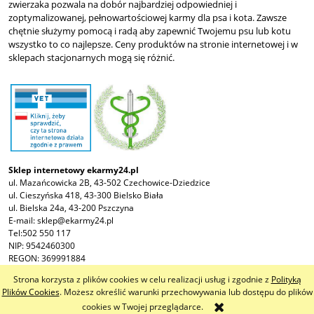
zwierzaka pozwala na dobór najbardziej odpowiedniej i
zoptymalizowanej, pełnowartościowej karmy dla psa i kota. Zawsze
chętnie służymy pomocą i radą aby zapewnić Twojemu psu lub kotu
wszystko to co najlepsze. Ceny produktów na stronie internetowej i w
sklepach stacjonarnych mogą się różnić.
Sklep internetowy ekarmy24.pl
ul. Mazańcowicka 2B, 43-502 Czechowice-Dziedzice
ul. Cieszyńska 418, 43-300 Bielsko Biała
ul. Bielska 24a, 43-200 Pszczyna
E-mail:
sklep@ekarmy24.pl
Tel:
502 550 117
NIP: 9542460300
REGON: 369991884
Strona korzysta z plików cookies w celu realizacji usług i zgodnie z
Polityką
pokaż pełną wersję strony
Plików Cookies
. Możesz określić warunki przechowywania lub dostępu do plików
cookies w Twojej przeglądarce.
Sklep internetowy Shoper.pl