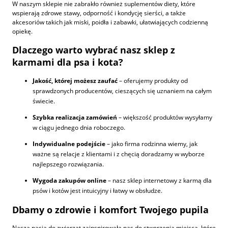
W naszym sklepie nie zabrakło również suplementów diety, które
wspierają zdrowe stawy, odporność i kondycję sierści, a także
akcesoriów takich jak miski, poidła i zabawki, ułatwiających codzienną
opiekę.
Dlaczego warto wybrać nasz sklep z
karmami dla psa i kota?
Jakość, której możesz zaufać
– oferujemy produkty od
sprawdzonych producentów, cieszących się uznaniem na całym
świecie.
Szybka realizacja zamówień
– większość produktów wysyłamy
w ciągu jednego dnia roboczego.
Indywidualne podejście
– jako firma rodzinna wiemy, jak
ważne są relacje z klientami i z chęcią doradzamy w wyborze
najlepszego rozwiązania.
Wygoda zakupów online
– nasz sklep internetowy z karmą dla
psów i kotów jest intuicyjny i łatwy w obsłudze.
Dbamy o zdrowie i komfort Twojego pupila
Nasza pasja do zwierząt zainspirowała nas do stworzenia miejsca, które