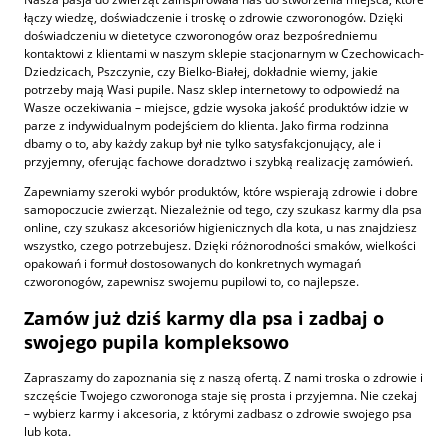
łączy wiedzę, doświadczenie i troskę o zdrowie czworonogów. Dzięki
doświadczeniu w dietetyce czworonogów oraz bezpośredniemu
kontaktowi z klientami w naszym sklepie stacjonarnym w Czechowicach-
Dziedzicach, Pszczynie, czy Bielko-Białej, dokładnie wiemy, jakie
potrzeby mają Wasi pupile. Nasz sklep internetowy to odpowiedź na
Wasze oczekiwania – miejsce, gdzie wysoka jakość produktów idzie w
parze z indywidualnym podejściem do klienta. Jako firma rodzinna
dbamy o to, aby każdy zakup był nie tylko satysfakcjonujący, ale i
przyjemny, oferując fachowe doradztwo i szybką realizację zamówień.
Zapewniamy szeroki wybór produktów, które wspierają zdrowie i dobre
samopoczucie zwierząt. Niezależnie od tego, czy szukasz karmy dla psa
online, czy szukasz akcesoriów higienicznych dla kota, u nas znajdziesz
wszystko, czego potrzebujesz. Dzięki różnorodności smaków, wielkości
opakowań i formuł dostosowanych do konkretnych wymagań
czworonogów, zapewnisz swojemu pupilowi to, co najlepsze.
Zamów już dziś karmy dla psa i zadbaj o
swojego pupila kompleksowo
Zapraszamy do zapoznania się z naszą ofertą. Z nami troska o zdrowie i
szczęście Twojego czworonoga staje się prosta i przyjemna. Nie czekaj
– wybierz karmy i akcesoria, z którymi zadbasz o zdrowie swojego psa
lub kota.