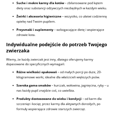
Suche
i
mokre karmy dla kotów
– zbilansowane pod kątem
diety oraz substancji odżywczych niezbędnych w każdym wieku.
Żwirki i akcesoria higieniczne
– wszystko, co ułatwi codzienną
opiekę nad Twoim pupilem.
Przysmaki i suplementy
– wzbogacające dietę i wspierające
zdrowie kota.
Indywidualne podejście do potrzeb Twojego
zwierzaka
Wiemy, że każdy zwierzak jest inny, dlatego oferujemy karmy
dopasowane do specyficznych wymagań:
Różne wielkości opakowań
– od małych porcji po duże, 20-
kilogramowe worki, idealne dla właścicieli większych psów.
Szeroka gama smaków
– kurczak, wołowina, jagnięcina, ryby – u
nas każdy pupil znajdzie coś, co uwielbia.
Produkty dostosowane do wieku i kondycji
– od karm dla
szczeniąt i kociąt, przez karmy dla aktywnych dorosłych, po
formuły wspierające zdrowie starszych zwierząt.